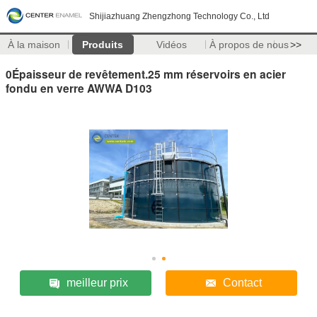
Shijiazhuang Zhengzhong Technology Co., Ltd
À la maison
Produits
Vidéos
À propos de nous
>>
0Épaisseur de revêtement.25 mm réservoirs en acier
fondu en verre AWWA D103
meilleur prix
Contact