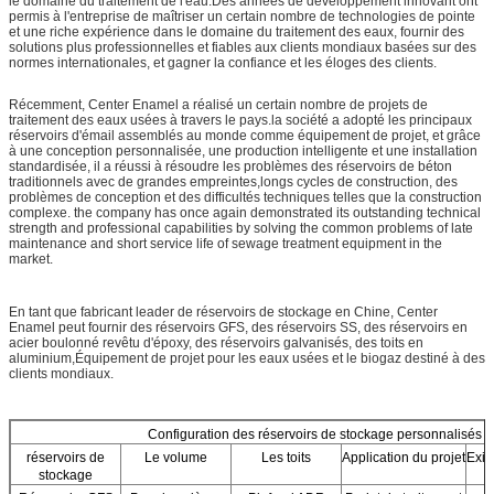
le domaine du traitement de l'eau.Des années de développement innovant ont
permis à l'entreprise de maîtriser un certain nombre de technologies de pointe
et une riche expérience dans le domaine du traitement des eaux, fournir des
solutions plus professionnelles et fiables aux clients mondiaux basées sur des
normes internationales, et gagner la confiance et les éloges des clients.
Récemment, Center Enamel a réalisé un certain nombre de projets de
traitement des eaux usées à travers le pays.la société a adopté les principaux
réservoirs d'émail assemblés au monde comme équipement de projet, et grâce
à une conception personnalisée, une production intelligente et une installation
standardisée, il a réussi à résoudre les problèmes des réservoirs de béton
traditionnels avec de grandes empreintes,longs cycles de construction, des
problèmes de conception et des difficultés techniques telles que la construction
complexe. the company has once again demonstrated its outstanding technical
strength and professional capabilities by solving the common problems of late
maintenance and short service life of sewage treatment equipment in the
market.
En tant que fabricant leader de réservoirs de stockage en Chine, Center
Enamel peut fournir des réservoirs GFS, des réservoirs SS, des réservoirs en
acier boulonné revêtu d'époxy, des réservoirs galvanisés, des toits en
aluminium,Équipement de projet pour les eaux usées et le biogaz destiné à des
clients mondiaux.
Configuration des réservoirs de stockage personnalisés
réservoirs de
Le volume
Les toits
Application du projet
Exig
stockage