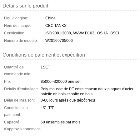
Détails sur le produit
Lieu d'origine:
Chine
Nom de marque:
CEC TANKS
Certification:
ISO 9001:2008, AWWA D103 , OSHA , BSCI
Numéro de modèle:
W20160705006
Conditions de paiement et expédition
Quantité de
1SET
commande min:
Prix:
$5000~$20000 one set
Détails d'emballage:
Poly-mousse de PE entre chacun deux plaques d'acier ;
palette en bois et boîte en bois
Délai de livraison:
0-60 jours après que dépôt reçu
Conditions de
L/C, T/T
paiement:
Capacité
60 ensembles par mois
d'approvisionnement: