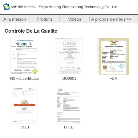
Shijiazhuang Zhengzhong Technology Co., Ltd
À la maison
Produits
Vidéos
À propos de nous
>>
Contrôle De La Qualité
NSF61 certificate
ISO9001
FDA
BSCI
LFGB