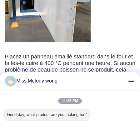
Placez un panneau émaillé standard dans le four et
faites-le cuire à 400 °C pendant une heure. Si aucun
problème de peau de poisson ne se produit, cela
signifie que la qualité de fabrication de l'ensemble
Miss.Melody wong
du lot est satisfaisante.
11:36 PM
Good day, what product are you looking for?