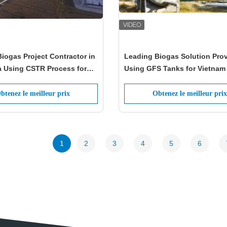
iogas Project Contractor in
Leading Biogas Solution Prov
a Using CSTR Process for
Using GFS Tanks for Vietnam 
 Vegetable Waste
and Vegetable Waste
btenez le meilleur prix
Obtenez le meilleur prix
1
2
3
4
5
6