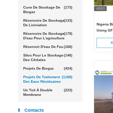
Cuve De Stockage De
(173)
Biogaz
Réservoirs De Stockage
(133)
Nigeria B
De Lixiviation
Using GFS
Réservoirs De Stockage
(179)
Vegetabl
D'eau Pour L'agriculture
O
Réservoir D'eau De Feu
(166)
Silos Pour Le Stockage
(146)
Des Céréales
Projets De Biogaz
(424)
Projets De Traitement
(1168)
Des Eaux Résiduaires
Un Toit À Double
(223)
Membrane
Contacts