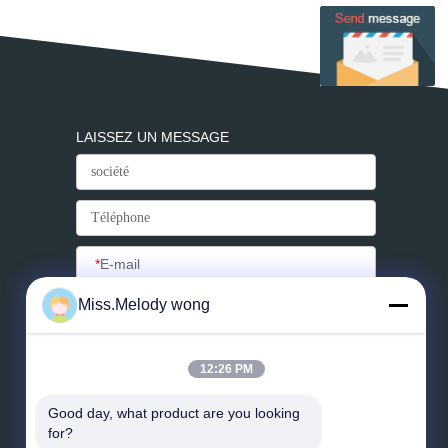
LAISSEZ UN MESSAGE
*
E-mail
Miss.Melody wong
*
Message
12:26 PM
Envoyez
Good day, what product are you looking 
for?