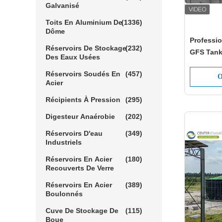
Galvanisé
Toits En Aluminium De
(1336)
Dôme
Professi
Réservoirs De Stockage
(232)
GFS Tanks
Des Eaux Usées
Vegetabl
Réservoirs Soudés En
(457)
O
Acier
Récipients À Pression
(295)
Digesteur Anaérobie
(202)
Réservoirs D'eau
(349)
Industriels
Réservoirs En Acier
(180)
Recouverts De Verre
Réservoirs En Acier
(389)
Boulonnés
Cuve De Stockage De
(115)
Boue