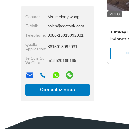
Contacts:
Ms. melody wong
E-Mail:
sales@cectank.com
Turnkey B
Téléphone:
0086-15013092031
Indonesi
Quelle
Fruit and
8615013092031
Application:
O
Je Suis Sur
m18520168185
WeChat.:
Contactez-nous
maintenant