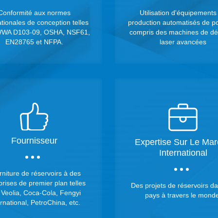
Conformité aux normes
Utilisation d'équipements
ationales de conception telles
production automatisés de po
WWA D103-09, OSHA, NSF61,
compris des machines de d
EN28765 et NFPA.
laser avancées
Fournisseur
Expertise Sur Le Ma
International
niture de réservoirs à des
prises de premier plan telles
Des projets de réservoirs d
 Veolia, Coca-Cola, Fengyi
pays à travers le monde
rnational, PetroChina, etc.