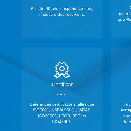
Plus de 30 ans d'expérience dans
intern
l'industrie des réservoirs.
que A
Certificat
Détenir des certifications telles que
Four
ISO9001, NSF/ANSI 61, WRAS,
entre
ISO28765, LFGB, BSCI et
que
ISO45001.
Inte