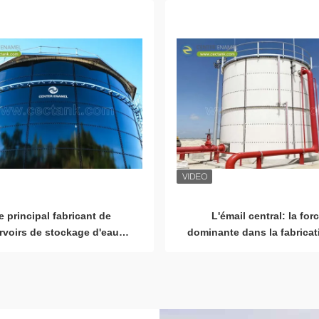
anaérobies
aissez un message Nous vous rappellero
e principal fabricant de
L'émail central: la for
bientôt !
rvoirs de stockage d'eaux
dominante dans la fabricat
usées: l'expertise et
réservoirs en acier fond
gagement de Center Enamel
verre (GFS/GLS) en Ch
faveur du développement
durable