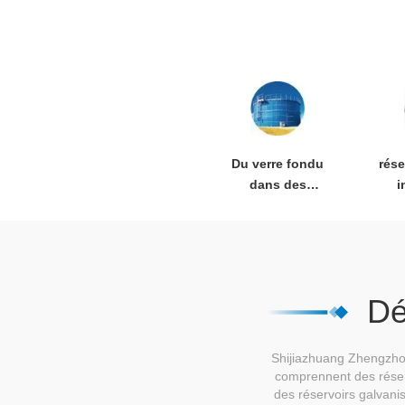
Du verre fondu
rése
dans des
i
réservoirs en
acier
Dé
Shijiazhuang Zhengzhong
comprennent des réserv
des réservoirs galvani