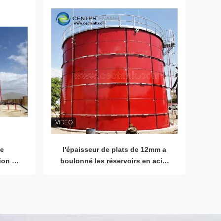
fiables par l'émail central
ns
ce
l'épaisseur de plats de 12mm a
ion de
boulonné les réservoirs en acier
us en
faciles à nettoyer
ine