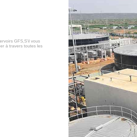
ervoirs GFS,S'il vous
Soumettez
r à travers toutes les