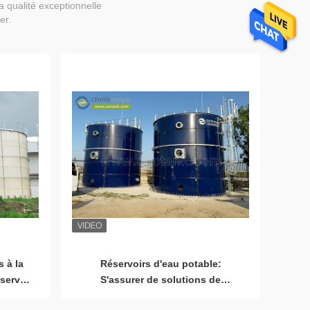
a qualité exceptionnelle
er.
s à la
Réservoirs d'eau potable:
server
S'assurer de solutions de
ble
stockage d'eau propres, sûres et