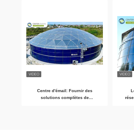
matériaux
L
Centre d'émail: Fournir des
L
solutions complètes de
rése
couverture de réservoir de
stockage pour les clients
l'en
mondiaux
en 