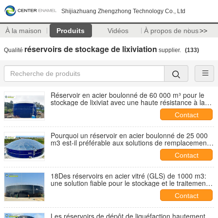
Shijiazhuang Zhengzhong Technology Co., Ltd
À la maison
Produits
Vidéos
À propos de nous
>>
réservoirs de stockage de lixiviation
Qualité
supplier.
(133)
Réservoir en acier boulonné de 60 000 m³ pour le
stockage de lixiviat avec une haute résistance à la
corrosion
Contact
Pourquoi un réservoir en acier boulonné de 25 000
m3 est-il préférable aux solutions de remplacement
soudés ou en béton?
Contact
18Des réservoirs en acier vitré (GLS) de 1000 m3:
une solution fiable pour le stockage et le traitement
des eaux usées
Contact
Les réservoirs de dépôt de liquéfaction hautement