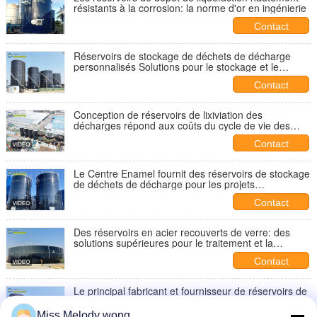
résistants à la corrosion: la norme d'or en ingénierie
Contact
Réservoirs de stockage de déchets de décharge
personnalisés Solutions pour le stockage et le
traitement du déchargement
Contact
Conception de réservoirs de lixiviation des
décharges répond aux coûts du cycle de vie des
décharges: solutions durables pour la gestion des
Contact
déchets
Le Centre Enamel fournit des réservoirs de stockage
de déchets de décharge pour les projets
d'incinération de déchets ménagers
Contact
Des réservoirs en acier recouverts de verre: des
solutions supérieures pour le traitement et la
fermentation des eaux usées
Contact
Le principal fabricant et fournisseur de réservoirs de
stockage de liquéfaction en Chine: Center Enamel
Miss.Melody wong