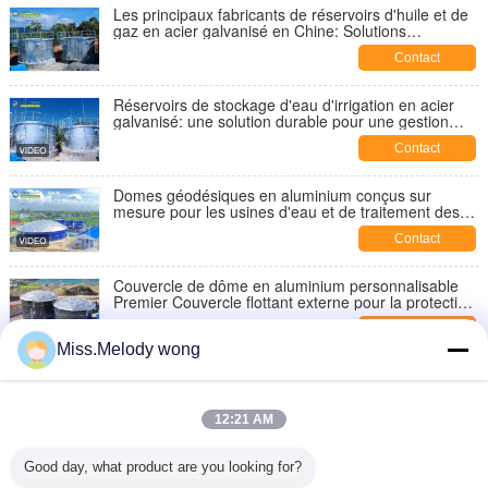
Les principaux fabricants de réservoirs d'huile et de
gaz en acier galvanisé en Chine: Solutions
d'ingénierie de Center Enamel pour le secteur de
Contact
l'énergie
Réservoirs de stockage d'eau d'irrigation en acier
galvanisé: une solution durable pour une gestion
efficace de l'eau agricole
Contact
Domes géodésiques en aluminium conçus sur
mesure pour les usines d'eau et de traitement des
eaux usées: la solution ultime pour l'efficacité et la
Contact
durabilité
Couvercle de dôme en aluminium personnalisable
Premier Couvercle flottant externe pour la protection
du corps du réservoir
Contact
Miss.Melody wong
L'histoire des toits géodésiques en aluminium dans
le domaine de l'architecture
12:21 AM
Contact
Émail central: premier fabricant de toits géodésiques
Good day, what product are you looking for?
en Chine