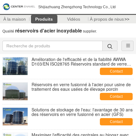
Shijiazhuang Zhengzhong Technology Co., Ltd
À la maison
Produits
Vidéos
À propos de nous
>>
réservoirs d'acier inoxydable
Qualité
supplier.
Amélioration de l'efficacité et de la fiabilité AWWA
D103/EN ISO28765 Réservoirs standard de verre
fusionné à l'acier pour les solides industriels en vrac
Contact
Réservoirs en verre fusionné à l'acier pour usine de
traitement des eaux usées de élevage porcin
Contact
Solutions de stockage de l'eau: l'avantage de 30 ans
des réservoirs en verre fusionné en acier (GFS)
Contact
Maximiser l'efficacité des centrales au biogaz avec