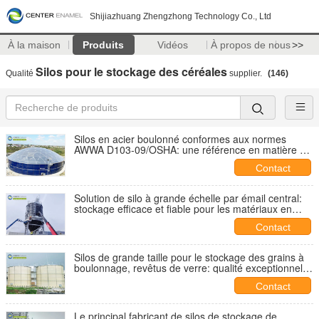
Shijiazhuang Zhengzhong Technology Co., Ltd
À la maison
Produits
Vidéos
À propos de nous
>>
Silos pour le stockage des céréales
Qualité
supplier.
(146)
Silos en acier boulonné conformes aux normes
AWWA D103-09/OSHA: une référence en matière de
qualité et de sécurité
Contact
Solution de silo à grande échelle par émail central:
stockage efficace et fiable pour les matériaux en
vrac
Contact
Silos de grande taille pour le stockage des grains à
boulonnage, revêtus de verre: qualité exceptionnelle
et faible entretien
Contact
Le principal fabricant de silos de stockage de