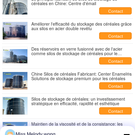
céréales en Chine: Centre d'émail
Contact
Améliorer l'efficacité du stockage des céréales grâce
aux silos en acier double revêtu
Contact
Des réservoirs en verre fusionné avec de l'acier
comme silos de stockage de céréales pour le
stockage du maïs et des semences: la solution
Contact
idéale pour l'efficacité agricole
Chine Silos de céréales Fabricant: Center Enamel®s
Solutions de stockage premium pour les céréales
Contact
Silos de stockage de céréales: un investissement
stratégique en efficacité, rapidité et esthétique
Contact
Maintien de la viscosité et de la consistance: les
réservoirs de stockage de bentonite de l'émail
central
Miss.Melody wong