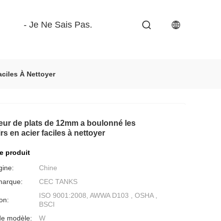
- Je Ne Sais Pas.
ciles À Nettoyer
seur de plats de 12mm a boulonné les
rs en acier faciles à nettoyer
de produit
gine:
Chine
marque:
CEC TANKS
ISO 9001:2008, AWWA D103 , OSHA ,
ion:
BSCI
e modèle:
W