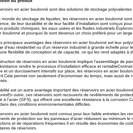
ption du produit
ervoirs en acier boulonné sont des solutions de stockage polyvalentes e
 monde du stockage de liquides, les réservoirs en acier boulonné sont
ence, de leur durabilité et de leur facilité d'installation.sont conçus pou
les produits chimiques, les eaux usées et les fluides industriels.Exploro
r boulonné et pourquoi ils sont devenus un choix préféré pour un large é
s principaux avantages des réservoirs en acier boulonné est leur polyval
e d'eau résidentiel ou d'un réservoir industriel à grande échelle pour l
 une flexibilité de conception et de capacité, ce qui les rend adaptés à d
truction de réservoirs en acier boulonné implique l'assemblage de pann
ésistance.rendre le processus d'installation efficace et rentableContra
 et un durcissement intensifs sur place, les réservoirs en acier boulo
rd.Cela permet non seulement d'économiser du temps, mais aussi de r
isés..
bilité est un autre avantage important des réservoirs en acier boulonné
uresEn outre, ces réservoirs sont recouverts de revêtements de protec
é à l'acier (GFS), qui offrent une excellente résistance à la corrosion.Cela
ns des conditions environnementales difficiles.
ervoirs en acier boulonné sont connus pour leur faible entretien.les rend
ents de protection sur les panneaux d'acier réduisent au minimum le ri
ctions et de réparations fréquentes.Il en résulte des économies de coûts
taires de réservoirs.