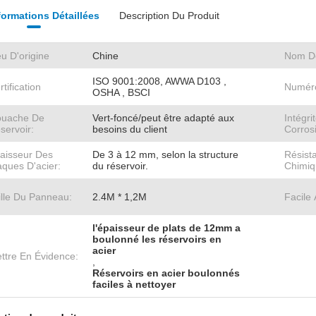
formations Détaillées
Description Du Produit
eu D'origine
Chine
Nom D
ISO 9001:2008, AWWA D103 ,
rtification
Numér
OSHA , BSCI
uache De
Vert-foncé/peut être adapté aux
Intégri
servoir:
besoins du client
Corros
aisseur Des
De 3 à 12 mm, selon la structure
Résist
aques D'acier:
du réservoir.
Chimiq
ille Du Panneau:
2.4M * 1,2M
Facile 
l'épaisseur de plats de 12mm a
boulonné les réservoirs en
acier
ttre En Évidence:
,
Réservoirs en acier boulonnés
faciles à nettoyer