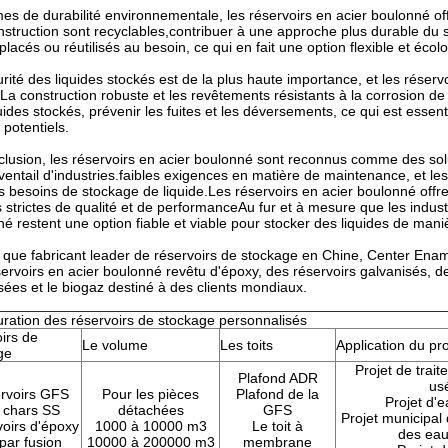
es de durabilité environnementale, les réservoirs en acier boulonné off
nstruction sont recyclables,contribuer à une approche plus durable du 
placés ou réutilisés au besoin, ce qui en fait une option flexible et écol
rité des liquides stockés est de la plus haute importance, et les réser
La construction robuste et les revêtements résistants à la corrosion de 
uides stockés, prévenir les fuites et les déversements, ce qui est essen
 potentiels.
lusion, les réservoirs en acier boulonné sont reconnus comme des solu
ventail d'industries.faibles exigences en matière de maintenance, et les
s besoins de stockage de liquide.Les réservoirs en acier boulonné offre
strictes de qualité et de performanceAu fur et à mesure que les industr
é restent une option fiable et viable pour stocker des liquides de maniè
 que fabricant leader de réservoirs de stockage en Chine, Center Enam
ervoirs en acier boulonné revêtu d'époxy, des réservoirs galvanisés, d
aissez un message Nous vous rappellero
ées et le biogaz destiné à des clients mondiaux.
bientôt !
uration des réservoirs de stockage personnalisés
irs de
Le volume
Les toits
Application du pro
ge
Projet de trai
Plafond ADR
us
rvoirs GFS
Pour les pièces
Plafond de la
Projet d'e
 chars SS
détachées
GFS
Projet municipal
oirs d'époxy
1000 à 10000 m3
Le toit à
des eau
 par fusion
10000 à 200000 m3
membrane