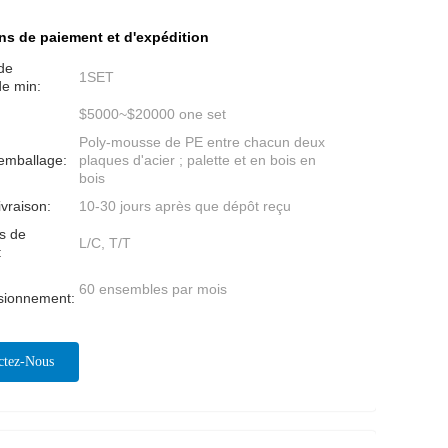
ns de paiement et d'expédition
de
1SET
e min:
$5000~$20000 one set
Poly-mousse de PE entre chacun deux
'emballage:
plaques d'acier ; palette et en bois en
bois
ivraison:
10-30 jours après que dépôt reçu
s de
L/C, T/T
:
60 ensembles par mois
isionnement:
ctez-Nous
ntenant