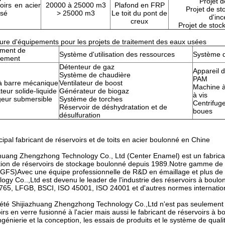
Projet d
oirs en acier
20000 à 25000 m3
Plafond en FRP
Projet de st
isé
> 25000 m3
Le toit du pont de
d'inc
creux
Projet de stoc
ure d'équipements pour les projets de traitement des eaux usées
ment de
Système d'utilisation des ressources
Système d
itement
Détenteur de gaz
Appareil 
Soumettez
Système de chaudière
PAM
à barre mécanique
Ventilateur de boost
Machine à
eur solide-liquide
Générateur de biogaz
à vis
eur submersible
Système de torches
Centrifug
Réservoir de déshydratation et de
boues
désulfuration
cipal fabricant de réservoirs et de toits en acier boulonné en Chine
huang Zhengzhong Technology Co., Ltd (Center Enamel) est un fabricant
ation de réservoirs de stockage boulonné depuis 1989.Notre gamme de 
r (GFS)Avec une équipe professionnelle de R&D en émaillage et plus d
ogy Co..,Ltd est devenu le leader de l'industrie des réservoirs à boulon
765, LFGB, BSCI, ISO 45001, ISO 24001 et d'autres normes internatio
été Shijiazhuang Zhengzhong Technology Co.,Ltd n'est pas seulement l
irs en verre fusionné à l'acier mais aussi le fabricant de réservoirs à 
ngénierie et la conception, les essais de produits et le système de quali