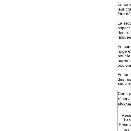
En term
leur co
être dé
La sécu
aspect.
des liq
risques
En conc
large é
pour le
normes 
boulonn
En tant
des rés
L
eaux us
Config
réservo
stocka
Rése
Les
Réserv
liés