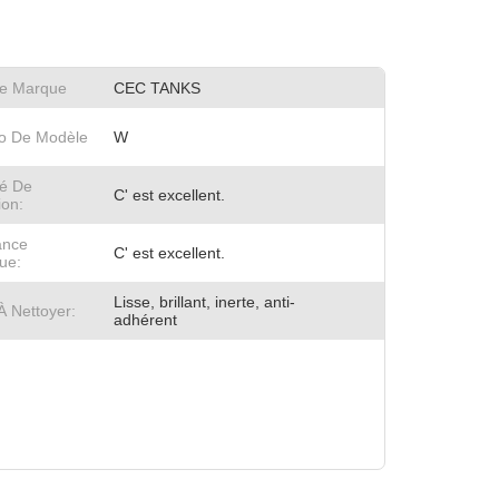
e Marque
CEC TANKS
o De Modèle
W
té De
C' est excellent.
ion:
ance
C' est excellent.
ue:
Lisse, brillant, inerte, anti-
À Nettoyer:
adhérent