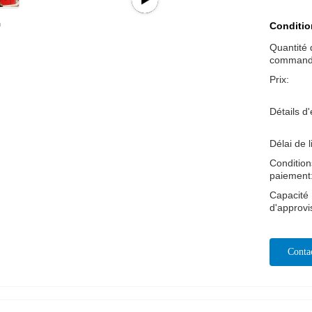
Conditio
Quantité 
command
Prix:
Détails d
Délai de l
Condition
paiement
Capacité
d'approv
Conta
Mai