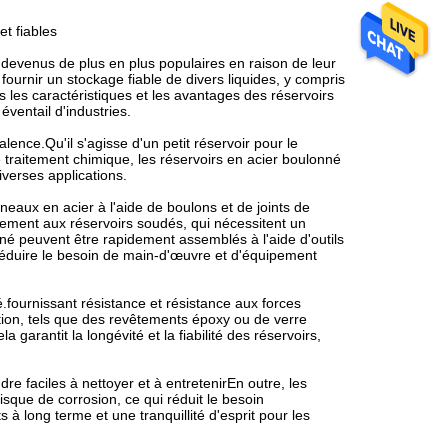
t fiables
 devenus de plus en plus populaires en raison de leur
r fournir un stockage fiable de divers liquides, y compris
ns les caractéristiques et les avantages des réservoirs
ventail d'industries.
ence.Qu'il s'agisse d'un petit réservoir pour le
e traitement chimique, les réservoirs en acier boulonné
iverses applications.
eaux en acier à l'aide de boulons et de joints de
irement aux réservoirs soudés, qui nécessitent un
nné peuvent être rapidement assemblés à l'aide d'outils
éduire le besoin de main-d'œuvre et d'équipement
.fournissant résistance et résistance aux forces
tion, tels que des revêtements époxy ou de verre
 garantit la longévité et la fiabilité des réservoirs,
re faciles à nettoyer et à entretenirEn outre, les
sque de corrosion, ce qui réduit le besoin
 à long terme et une tranquillité d'esprit pour les