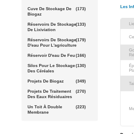
Les In
Cuve De Stockage De
(173)
Biogaz
Li
Réservoirs De Stockage
(133)
De Lixiviation
Ce
Réservoirs De Stockage
(179)
D'eau Pour L'agriculture
Go
Ré
Réservoir D'eau De Feu
(166)
Silos Pour Le Stockage
(130)
Ép
Pl
Des Céréales
Projets De Biogaz
(349)
Ta
Projets De Traitement
(270)
Des Eaux Résiduaires
Un Toit À Double
(223)
Me
Membrane