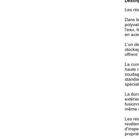
Descri
Les rés
Dans le
polyval
l'eau, 
en acie
L'un de
stockag
offrent
La cons
haute r
soudage
standa
spécial
La dura
extérie
fusionn
même da
Les rés
revêtem
d'inspe
proprié