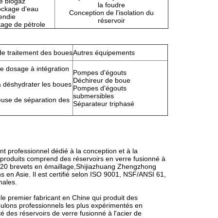
e biogaz
la foudre
ockage d'eau
Conception de l'isolation du
endie
réservoir
kage de pétrole
e traitement des boues
Autres équipements
de dosage à intégration
Pompes d'égouts
Déchireur de boue
 déshydrater les boues
Pompes d'égouts
submersibles
euse de séparation des
Séparateur triphasé
 professionnel dédié à la conception et à la
produits comprend des réservoirs en verre fusionné à
e 20 brevets en émaillage,Shijiazhuang Zhengzhong
s en Asie. Il est certifié selon ISO 9001, NSF/ANSI 61,
nales.
e premier fabricant en Chine qui produit des
boulons professionnels les plus expérimentés en
té des réservoirs de verre fusionné à l'acier de