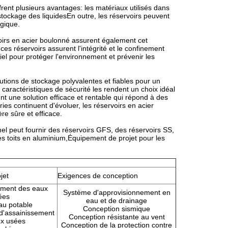
rent plusieurs avantages: les matériaux utilisés dans
stockage des liquidesEn outre, les réservoirs peuvent
ogique.
voirs en acier boulonné assurent également cet
ces réservoirs assurent l'intégrité et le confinement
tiel pour protéger l'environnement et prévenir les
tions de stockage polyvalentes et fiables pour un
 caractéristiques de sécurité les rendent un choix idéal
nt une solution efficace et rentable qui répond à des
ies continuent d'évoluer, les réservoirs en acier
re sûre et efficace.
el peut fournir des réservoirs GFS, des réservoirs SS,
es toits en aluminium,Équipement de projet pour les
ns
jet
Exigences de conception
tement des eaux
Système d'approvisionnement en
ées
eau et de drainage
au potable
Conception sismique
 d'assainissement
Conception résistante au vent
x usées
Conception de la protection contre