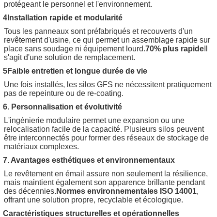
protégeant le personnel et l'environnement.
4Installation rapide et modularité
Tous les panneaux sont préfabriqués et recouverts d'un
revêtement d'usine, ce qui permet un assemblage rapide sur
place sans soudage ni équipement lourd.
70% plus rapide
Il
s'agit d'une solution de remplacement.
5Faible entretien et longue durée de vie
Une fois installés, les silos GFS ne nécessitent pratiquement
pas de repeinture ou de re-coating.
6. Personnalisation et évolutivité
L'ingénierie modulaire permet une expansion ou une
relocalisation facile de la capacité. Plusieurs silos peuvent
être interconnectés pour former des réseaux de stockage de
matériaux complexes.
7. Avantages esthétiques et environnementaux
Laisser un message
Le revêtement en émail assure non seulement la résilience,
Nous vous rappellerons bientôt!
mais maintient également son apparence brillante pendant
des décennies.
Normes environnementales ISO 14001
,
offrant une solution propre, recyclable et écologique.
Caractéristiques structurelles et opérationnelles