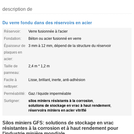
description de
Du verre fondu dans des réservoirs en acier
Réservoir:
Verre fusionnée à l'acier
Fondation:
Béton ou acier fusionné en verre
Épaisseur de
3 mm à 12 mm, dépend de la structure du réservoir
plaques en
acier:
Taille de
2,4 m * 1,2 m
panneau:
Facile à
Lisse, brillant, inerte, anti-adhésion
nettoyer:
Perméabilité:
Gaz / liquide imperméable
silos miniers résistants à la corrosion
Surligner:
,
solutions de stockage en vrac à haut rendement
,
réservoirs miniers en acier vitrifié
Silos miniers GFS: solutions de stockage en vrac
résistantes à la corrosion et à haut rendement pour
l'industrie minière mondiale