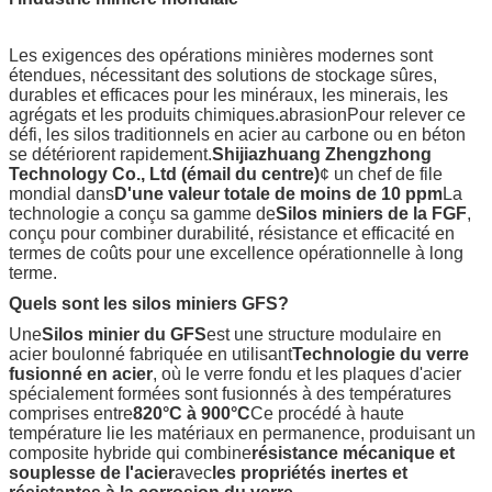
Les exigences des opérations minières modernes sont
étendues, nécessitant des solutions de stockage sûres,
durables et efficaces pour les minéraux, les minerais, les
agrégats et les produits chimiques.abrasionPour relever ce
défi, les silos traditionnels en acier au carbone ou en béton
se détériorent rapidement.
Shijiazhuang Zhengzhong
Technology Co., Ltd (émail du centre)
¢ un chef de file
mondial dans
D'une valeur totale de moins de 10 ppm
La
technologie a conçu sa gamme de
Silos miniers de la FGF
,
conçu pour combiner durabilité, résistance et efficacité en
termes de coûts pour une excellence opérationnelle à long
terme.
Quels sont les silos miniers GFS?
Une
Silos minier du GFS
est une structure modulaire en
acier boulonné fabriquée en utilisant
Technologie du verre
fusionné en acier
, où le verre fondu et les plaques d'acier
spécialement formées sont fusionnés à des températures
comprises entre
820°C à 900°C
Ce procédé à haute
température lie les matériaux en permanence, produisant un
composite hybride qui combine
résistance mécanique et
souplesse de l'acier
avec
les propriétés inertes et