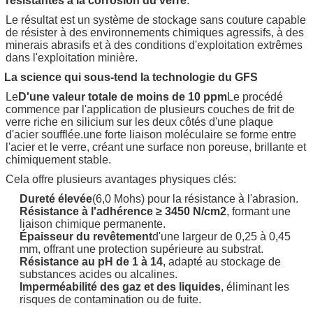
résistantes à la corrosion du verre
.
Le résultat est un système de stockage sans couture capable
de résister à des environnements chimiques agressifs, à des
minerais abrasifs et à des conditions d'exploitation extrêmes
dans l'exploitation minière.
La science qui sous-tend la technologie du GFS
Le
D'une valeur totale de moins de 10 ppm
Le procédé
commence par l'application de plusieurs couches de frit de
verre riche en silicium sur les deux côtés d'une plaque
d'acier soufflée.une forte liaison moléculaire se forme entre
l'acier et le verre, créant une surface non poreuse, brillante et
chimiquement stable.
Cela offre plusieurs avantages physiques clés:
Dureté élevée
(6,0 Mohs) pour la résistance à l'abrasion.
Résistance à l'adhérence ≥ 3450 N/cm2
, formant une
liaison chimique permanente.
Épaisseur du revêtement
d'une largeur de 0,25 à 0,45
mm, offrant une protection supérieure au substrat.
Résistance au pH de 1 à 14
, adapté au stockage de
substances acides ou alcalines.
Imperméabilité des gaz et des liquides
, éliminant les
risques de contamination ou de fuite.