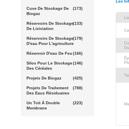
Les In
Cuve De Stockage De
(173)
Biogaz
Li
Réservoirs De Stockage
(133)
De Lixiviation
Ce
Réservoirs De Stockage
(179)
Co
D'eau Pour L'agriculture
Du
Réservoir D'eau De Feu
(166)
Ép
Pl
Silos Pour Le Stockage
(146)
Des Céréales
Ta
Projets De Biogaz
(425)
Projets De Traitement
(788)
Des Eaux Résiduaires
Un Toit À Double
(223)
Me
Membrane