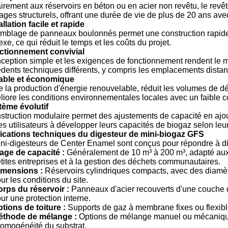
irement aux réservoirs en béton ou en acier non revêtu, le revê
es structurels, offrant une durée de vie de plus de 20 ans avec
allation facile et rapide
mblage de panneaux boulonnés permet une construction rapide 
xe, ce qui réduit le temps et les coûts du projet.
ctionnement convivial
ception simple et les exigences de fonctionnement rendent le mi
dents techniques différents, y compris les emplacements distan
rable et économique
te la production d'énergie renouvelable, réduit les volumes de d
liore les conditions environnementales locales avec un faible c
tème évolutif
struction modulaire permet des ajustements de capacité en ajo
les utilisateurs à développer leurs capacités de biogaz selon leu
ications techniques du digesteur de mini-biogaz GFS
ni-digesteurs de Center Enamel sont conçus pour répondre à di
age de capacité :
Généralement de 10 m³ à 200 m³, adapté aux 
tites entreprises et à la gestion des déchets communautaires.
imensions :
Réservoirs cylindriques compacts, avec des diamèt
ur les conditions du site.
rps du réservoir :
Panneaux d'acier recouverts d'une couche d
ur une protection interne.
tions de toiture :
Supports de gaz à membrane fixes ou flexible
éthode de mélange :
Options de mélange manuel ou mécanique 
homogénéité du substrat.