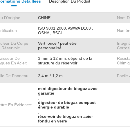
formations Détaillées
Description Du Produit
eu D'origine
CHINE
Nom D
ISO 9001:2008, AWWA D103 ,
rtification
Numér
OSHA , BSCI
uleur Du Corps
Vert foncé / peut être
Intégri
 Réservoir:
personnalisé
Corros
aisseur De
3 mm à 12 mm, dépend de la
Résist
aques En Acier:
structure du réservoir
Chimiq
ille De Panneau:
2,4 m * 1,2 m
Facile 
mini digesteur de biogaz avec
garantie
,
digesteur de biogaz compact
ttre En Évidence:
énergie durable
,
réservoir de biogaz en acier
fondu en verre