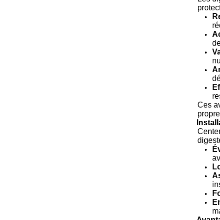
protec
Ré
ré
Ac
de
Va
nu
Am
dé
Ef
re
Ces av
propre
Instal
Center
digest
Év
av
Lo
A
in
Fo
En
ma
Avant