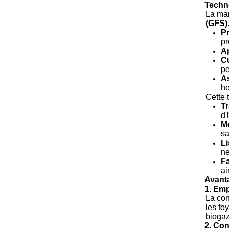
Techno
La mar
(GFS)
Pr
pr
Ap
Cu
pe
A
he
Cette 
Tr
d'
M
sa
Li
ne
Fa
ai
Avant
1. Em
La con
les fo
biogaz
2. Con