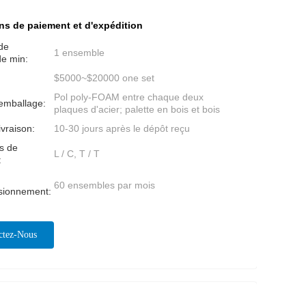
ns de paiement et d'expédition
de
1 ensemble
e min:
$5000~$20000 one set
Pol poly-FOAM entre chaque deux
'emballage:
plaques d'acier; palette en bois et bois
ivraison:
10-30 jours après le dépôt reçu
s de
L / C, T / T
:
60 ensembles par mois
isionnement:
ctez-Nous
ntenant