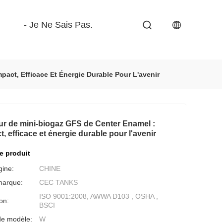
- Je Ne Sais Pas.
act, Efficace Et Énergie Durable Pour L'avenir
ur de mini-biogaz GFS de Center Enamel :
 efficace et énergie durable pour l'avenir
de produit
gine:
CHINE
marque:
CEC TANKS
ISO 9001:2008, AWWA D103 , OSHA ,
ion:
BSCI
e modèle:
W