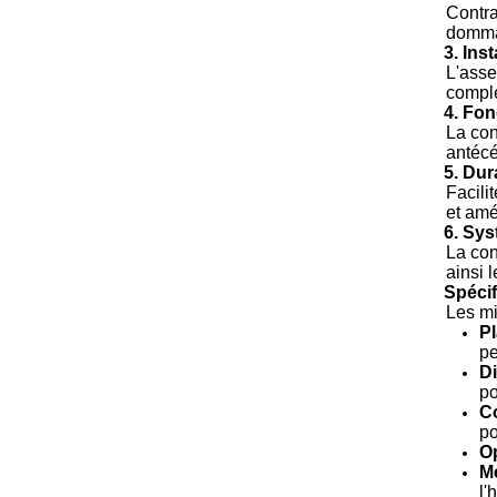
Contra
dommag
3. Inst
L'asse
comple
4. Fon
La con
antécé
5. Du
Facili
et amé
6. Sys
La con
ainsi 
Spécif
Les mi
Pl
pe
D
po
Co
po
Op
M
l'