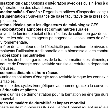
ilisation du gaz :
Options d'intégration avec des cuisinières à g
génération ou des chaudières.
nctionnalités d'accès :
Regards et orifices d'inspection conçus p
strumentation :
Surveillance de base facultative de la pression
ploitation.
ations idéales pour les digesteurs de mini-biogaz GFS
s exploitations agricoles et communautés rurales
nvertir le fumier de bétail et les résidus de culture en gaz de c
duire les odeurs, les agents pathogènes et les volumes de déche
vironnementale.
nérer de la chaleur ou de l'électricité pour améliorer le nive
mplaçant l'utilisation traditionnelle de la biomasse et des combus
s opérations industrielles
aiter les déchets organiques de la transformation des aliments, 
oduire de l'énergie renouvelable sur site et réduire la dépend
ûteuses.
cements distants et hors réseau
urnir des solutions d'énergie renouvelable lorsque les connexi
s fiables.
rmettre des cycles énergétiques autonomes grâce à la convers
s éducatifs et pilotes
rvir d'unités de démonstration pour la formation en énergie durab
nouvelable.
ges en matière de durabilité et impact mondial
gesteurs de mini-biogaz GFS de Center Enamel jouent un rôle e