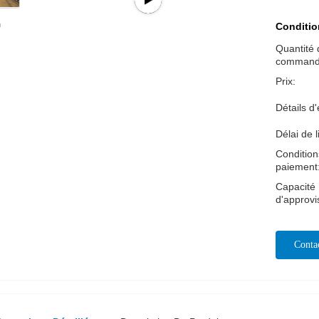
Conditio
Quantité 
command
Prix:
Détails d
Délai de l
Condition
paiement
Capacité
d'approv
Conta
Mai