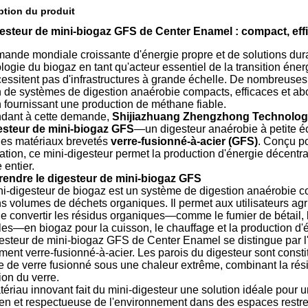
ption du produit
esteur de mini-biogaz GFS de Center Enamel : compact, effi
ande mondiale croissante d'énergie propre et de solutions dura
logie du biogaz en tant qu'acteur essentiel de la transition éner
essitent pas d'infrastructures à grande échelle. De nombreuses
 de systèmes de digestion anaérobie compacts, efficaces et abo
n fournissant une production de méthane fiable.
dant à cette demande,
Shijiazhuang Zhengzhong Technology
esteur de mini-biogaz GFS
—un digesteur anaérobie à petite é
es matériaux brevetés
verre-fusionné-à-acier (GFS)
. Conçu pou
isation, ce mini-digesteur permet la production d'énergie décentra
entier.
endre le digesteur de mini-biogaz GFS
i-digesteur de biogaz est un système de digestion anaérobie co
 volumes de déchets organiques. Il permet aux utilisateurs agri
 de convertir les résidus organiques—comme le fumier de bétail, 
les—en biogaz pour la cuisson, le chauffage et la production d'él
esteur de mini-biogaz GFS de Center Enamel se distingue par l'u
ment verre-fusionné-à-acier. Les parois du digesteur sont const
 de verre fusionné sous une chaleur extrême, combinant la résis
ion du verre.
ériau innovant fait du mini-digesteur une solution idéale pour u
ien et respectueuse de l'environnement dans des espaces restre