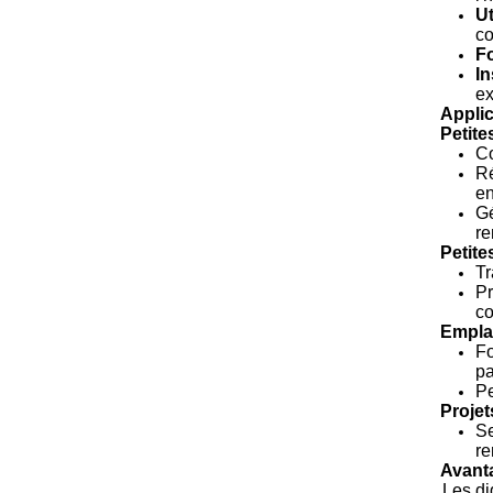
Ut
co
Fo
In
ex
Applic
Petite
Co
Ré
en
Gé
re
Petite
Tr
Pr
co
Empla
Fo
pa
Pe
Projet
Se
re
Avanta
Les di