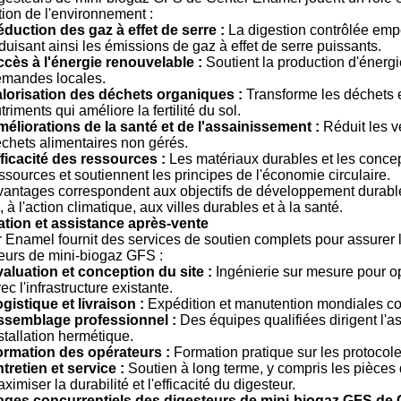
tion de l'environnement :
duction des gaz à effet de serre :
La digestion contrôlée emp
duisant ainsi les émissions de gaz à effet de serre puissants.
cès à l'énergie renouvelable :
Soutient la production d'énerg
mandes locales.
lorisation des déchets organiques :
Transforme les déchets e
triments qui améliore la fertilité du sol.
éliorations de la santé et de l'assainissement :
Réduit les v
chets alimentaires non gérés.
ficacité des ressources :
Les matériaux durables et les concept
ssources et soutiennent les principes de l'économie circulaire.
antages correspondent aux objectifs de développement durable
, à l'action climatique, aux villes durables et à la santé.
lation et assistance après-vente
 Enamel fournit des services de soutien complets pour assurer 
eurs de mini-biogaz GFS :
aluation et conception du site :
Ingénierie sur mesure pour opt
ec l'infrastructure existante.
gistique et livraison :
Expédition et manutention mondiales coo
ssemblage professionnel :
Des équipes qualifiées dirigent l'
stallation hermétique.
rmation des opérateurs :
Formation pratique sur les protocoles
tretien et service :
Soutien à long terme, y compris les pièces 
ximiser la durabilité et l'efficacité du digesteur.
ages concurrentiels des digesteurs de mini-biogaz GFS de