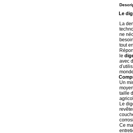
Descri
Le dig
La dem
techno
ne néc
besoin
tout e
Répon
le
dig
avec d
d'util
monde 
Compr
Un min
moyens
taille
agrico
Le dig
revête
couche
corros
Ce mat
entret