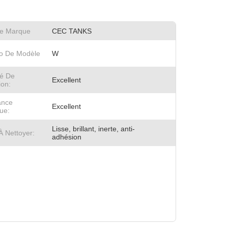
e Marque
CEC TANKS
o De Modèle
W
té De
Excellent
ion:
ance
Excellent
ue:
Lisse, brillant, inerte, anti-
À Nettoyer:
adhésion