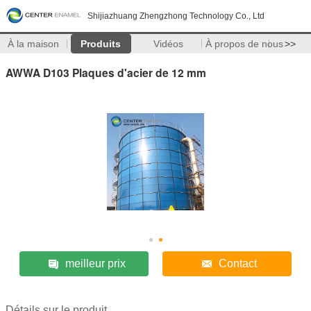
Shijiazhuang Zhengzhong Technology Co., Ltd
À la maison
Produits
Vidéos
À propos de nous
>>
AWWA D103 Plaques d'acier de 12 mm
meilleur prix
Contact
Détails sur le produit