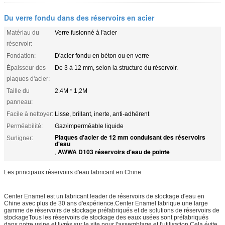
Du verre fondu dans des réservoirs en acier
Matériau du
Verre fusionné à l'acier
réservoir:
Fondation:
D'acier fondu en béton ou en verre
Épaisseur des
De 3 à 12 mm, selon la structure du réservoir.
plaques d'acier:
Taille du
2.4M * 1,2M
panneau:
Facile à nettoyer:
Lisse, brillant, inerte, anti-adhérent
Perméabilité:
Gaz/imperméable liquide
Plaques d'acier de 12 mm conduisant des réservoirs
Surligner:
d'eau
AWWA D103 réservoirs d'eau de pointe
,
Les principaux réservoirs d'eau fabricant en Chine
Center Enamel est un fabricant leader de réservoirs de stockage d'eau en
Chine avec plus de 30 ans d'expérience.Center Enamel fabrique une large
gamme de réservoirs de stockage préfabriqués et de solutions de réservoirs de
stockageTous les réservoirs de stockage des eaux usées sont préfabriqués
dans notre usine et livrés sur le site pour l'assemblage et l'utilisation.Cela évite