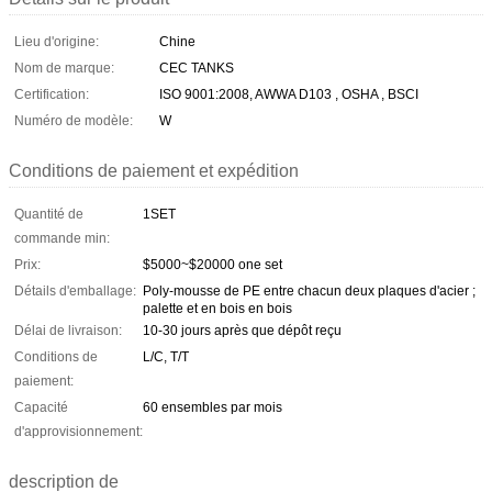
Lieu d'origine:
Chine
Nom de marque:
CEC TANKS
Certification:
ISO 9001:2008, AWWA D103 , OSHA , BSCI
Numéro de modèle:
W
Conditions de paiement et expédition
Quantité de
1SET
commande min:
Prix:
$5000~$20000 one set
Détails d'emballage:
Poly-mousse de PE entre chacun deux plaques d'acier ;
palette et en bois en bois
Délai de livraison:
10-30 jours après que dépôt reçu
Conditions de
L/C, T/T
paiement:
Capacité
60 ensembles par mois
d'approvisionnement:
description de