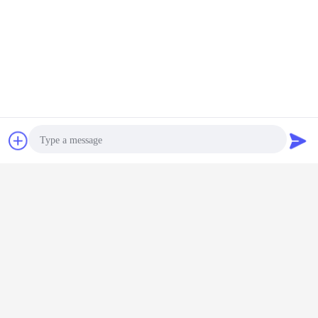
le verre a fondu aux réservoirs d'eau en acier
Étiquettes:
,
au-dessus des réservoirs moulus de stockage du combustible
réservoir d'émail
,
Bavarder
Demande de
soumission
AWWA D103 Plaques d'acier de
12 mm
Photo
Continuer
Video Call
Du verre fondu dans des réservoirs en acier
Plus
Audio Call