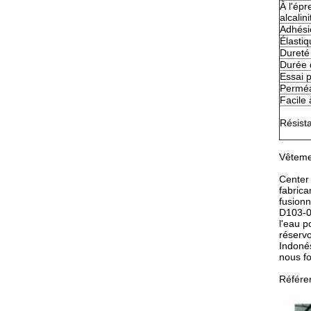
À l'épr
alcalin
Adhési
Élasti
Dureté
Durée 
Essai p
Perméa
Facile 
Résista
Vêtemen
Center 
fabrica
L
fusionn
D103-0
l'eau p
réservo
Indonés
nous f
Référe