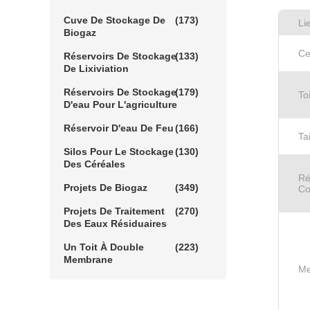
Cuve De Stockage De
(173)
Li
Biogaz
Ce
Réservoirs De Stockage
(133)
De Lixiviation
Réservoirs De Stockage
(179)
To
D'eau Pour L'agriculture
Réservoir D'eau De Feu
(166)
Ta
Silos Pour Le Stockage
(130)
Des Céréales
Ré
Projets De Biogaz
(349)
Co
Projets De Traitement
(270)
Des Eaux Résiduaires
Un Toit À Double
(223)
Membrane
Me