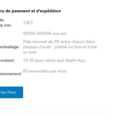
ns de paiement et d'expédition
de
1SET
e min:
$5000~$20000 one set
Poly-mousse de PE entre chacun deux
'emballage:
plaques d'acier ; palette en bois et boîte
en bois
ivraison:
10-30 jours après que dépôt reçu
60 ensembles par mois
isionnement:
ctez-Nous
ntenant