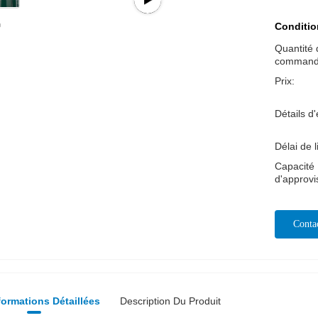
Conditio
Quantité 
command
Prix:
Détails d
Délai de l
Capacité
d'approv
Conta
Mai
formations Détaillées
Description Du Produit