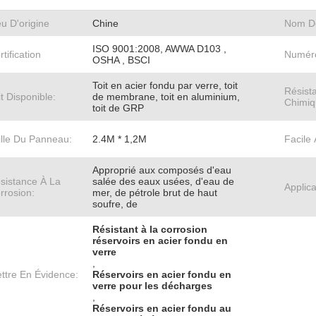
eu D'origine
Chine
Nom D
ISO 9001:2008, AWWA D103 ,
rtification
Numér
OSHA , BSCI
Toit en acier fondu par verre, toit
Résist
it Disponible:
de membrane, toit en aluminium,
Chimiq
toit de GRP
ille Du Panneau:
2.4M * 1,2M
Facile 
Approprié aux composés d'eau
sistance À La
salée des eaux usées, d'eau de
Applica
rrosion:
mer, de pétrole brut de haut
soufre, de
Résistant à la corrosion
réservoirs en acier fondu en
verre
,
ttre En Évidence:
Réservoirs en acier fondu en
verre pour les décharges
,
Réservoirs en acier fondu au