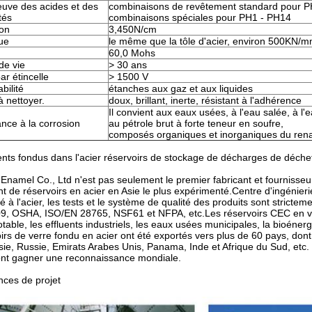
euve des acides et des
combinaisons de revêtement standard pour P
ités
combinaisons spéciales pour PH1 - PH14
on
3,450N/cm
que
le même que la tôle d'acier, environ 500KN/
60,0 Mohs
de vie
> 30 ans
ar étincelle
> 1500 V
bilité
étanches aux gaz et aux liquides
à nettoyer.
doux, brillant, inerte, résistant à l'adhérence
Il convient aux eaux usées, à l'eau salée, à l'
nce à la corrosion
au pétrole brut à forte teneur en soufre,
composés organiques et inorganiques du rena
ts fondus dans l'acier réservoirs de stockage de décharges de déchets
Enamel Co., Ltd n'est pas seulement le premier fabricant et fournisseur
nt de réservoirs en acier en Asie le plus expérimenté.Centre d'ingénier
aissez un message Nous vous rappellero
é à l'acier, les tests et le système de qualité des produits sont stric
9, OSHA, ISO/EN 28765, NSF61 et NFPA, etc.Les réservoirs CEC en verr
bientôt !
otable, les effluents industriels, les eaux usées municipales, la bioénergi
irs de verre fondu en acier ont été exportés vers plus de 60 pays, dont 
ie, Russie, Emirats Arabes Unis, Panama, Inde et Afrique du Sud, etc. L
ont gagner une reconnaissance mondiale.
nces de projet