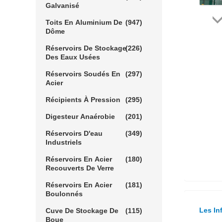
Galvanisé
Toits En Aluminium De
(947)
Dôme
Réservoirs De Stockage
(226)
Des Eaux Usées
Réservoirs Soudés En
(297)
Acier
Récipients À Pression
(295)
Digesteur Anaérobie
(201)
Réservoirs D'eau
(349)
Industriels
Réservoirs En Acier
(180)
Recouverts De Verre
Réservoirs En Acier
(181)
Boulonnés
Les In
Cuve De Stockage De
(115)
Boue