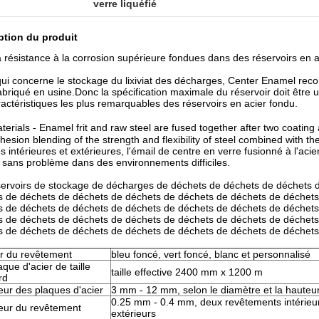
verre liquéfié
ption du produit
à résistance à la corrosion supérieure fondues dans des réservoirs en
ui concerne le stockage du lixiviat des décharges, Center Enamel reco
abriqué en usine.Donc la spécification maximale du réservoir doit être u
actéristiques les plus remarquables des réservoirs en acier fondu.
erials - Enamel frit and raw steel are fused together after two coatin
hesion blending of the strength and flexibility of steel combined with the
s intérieures et extérieures, l'émail de centre en verre fusionné à l'a
 sans problème dans des environnements difficiles.
servoirs de stockage de décharges de déchets de déchets de déchets 
s de déchets de déchets de déchets de déchets de déchets de déchets
s de déchets de déchets de déchets de déchets de déchets de déchets
s de déchets de déchets de déchets de déchets de déchets de déchets
s de déchets de déchets de déchets de déchets de déchets de déchets
r du revêtement
bleu foncé, vert foncé, blanc et personnalisé
que d'acier de taille
taille effective 2400 mm x 1200 m
rd
eur des plaques d'acier
3 mm - 12 mm, selon le diamètre et la hauteu
0.25 mm - 0.4 mm, deux revêtements intérieur
eur du revêtement
extérieurs