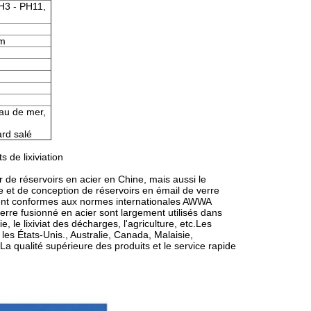
H3 - PH11,
mm
eau de mer,
rd salé
 de lixiviation
 de réservoirs en acier en Chine, mais aussi le
ie et de conception de réservoirs en émail de verre
ns
tement conformes aux normes internationales AWWA
e fusionné en acier sont largement utilisés dans
e, le lixiviat des décharges, l'agriculture, etc.Les
les États-Unis., Australie, Canada, Malaisie,
a qualité supérieure des produits et le service rapide