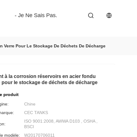
- Je Ne Sais Pas.
En Verre Pour Le Stockage De Déchets De Décharge
t à la corrosion réservoirs en acier fondu
e pour le stockage de déchets de décharge
de produit
gine:
Chine
marque:
CEC TANKS
ISO 9001:2008, AWWA D103 , OSHA ,
ion:
BSCI
e modèle:
W20170706011