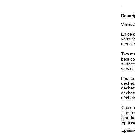
Descri
Vitres 
En ce q
verre f
des car
Two mat
best co
surface
service
Les ré
déchet
déchet
déchet
déchet
Couleu
Une pla
standa
Épaiss
Épaiss