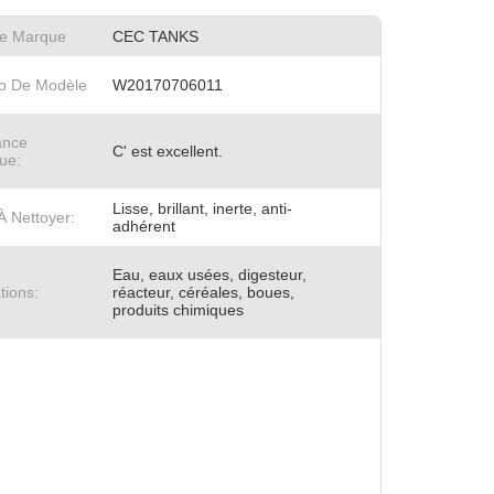
e Marque
CEC TANKS
o De Modèle
W20170706011
ance
C' est excellent.
ue:
Lisse, brillant, inerte, anti-
À Nettoyer:
adhérent
Eau, eaux usées, digesteur,
tions:
réacteur, céréales, boues,
produits chimiques