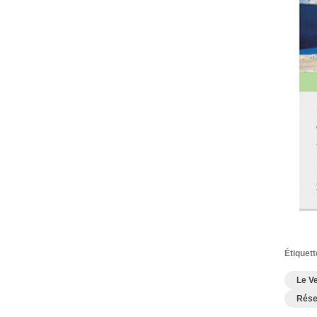
Étiquett
Le V
Rése