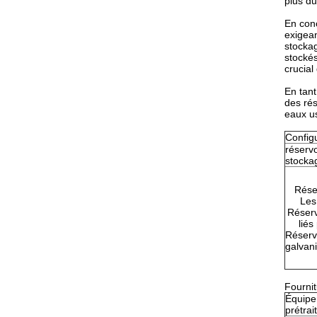
plus du
En conc
exigean
stockag
stockés
crucial
En tant
des rés
eaux us
Config
réservo
stocka
Rése
L
Les
Réserv
liés
Réserv
galvan
Fournit
Équipe
prétra