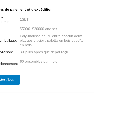
ns de paiement et d'expédition
de
1SET
e min:
$5000~$20000 one set
Poly-mousse de PE entre chacun deux
'emballage:
plaques d'acier ; palette en bois et boîte
en bois
ivraison:
30 jours après que dépôt reçu
60 ensembles par mois
isionnement:
ctez-Nous
ntenant