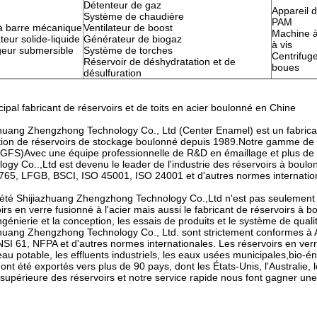
Détenteur de gaz
Appareil 
Système de chaudière
PAM
à barre mécanique
Ventilateur de boost
Machine à
eur solide-liquide
Générateur de biogaz
à vis
eur submersible
Système de torches
Centrifug
Réservoir de déshydratation et de
boues
désulfuration
Soumettez
cipal fabricant de réservoirs et de toits en acier boulonné en Chine
huang Zhengzhong Technology Co., Ltd (Center Enamel) est un fabricant
ation de réservoirs de stockage boulonné depuis 1989.Notre gamme de 
r (GFS)Avec une équipe professionnelle de R&D en émaillage et plus d
ogy Co..,Ltd est devenu le leader de l'industrie des réservoirs à boulon
765, LFGB, BSCI, ISO 45001, ISO 24001 et d'autres normes internatio
été Shijiazhuang Zhengzhong Technology Co.,Ltd n'est pas seulement l
irs en verre fusionné à l'acier mais aussi le fabricant de réservoirs à 
ngénierie et la conception, les essais de produits et le système de quali
zhuang Zhengzhong Technology Co., Ltd. sont strictement conformes à 
I 61, NFPA et d'autres normes internationales. Les réservoirs en verre
eau potable, les effluents industriels, les eaux usées municipales,bio-
 ont été exportés vers plus de 90 pays, dont les États-Unis, l'Australie,
 supérieure des réservoirs et notre service rapide nous font gagner u