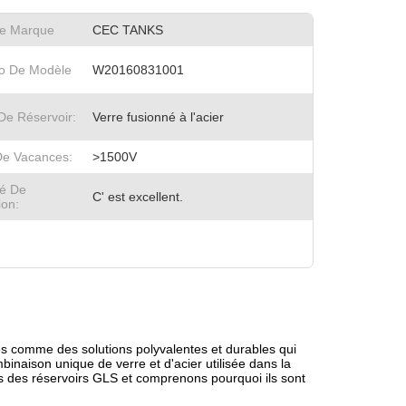
e Marque
CEC TANKS
o De Modèle
W20160831001
De Réservoir:
Verre fusionné à l'acier
De Vacances:
>1500V
té De
C' est excellent.
ion:
és comme des solutions polyvalentes et durables qui
binaison unique de verre et d'acier utilisée dans la
es des réservoirs GLS et comprenons pourquoi ils sont