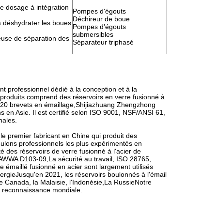
de dosage à intégration
Pompes d'égouts
Déchireur de boue
 déshydrater les boues
Pompes d'égouts
submersibles
euse de séparation des
Séparateur triphasé
 professionnel dédié à la conception et à la
produits comprend des réservoirs en verre fusionné à
e 20 brevets en émaillage,Shijiazhuang Zhengzhong
s en Asie. Il est certifié selon ISO 9001, NSF/ANSI 61,
nales.
e premier fabricant en Chine qui produit des
boulons professionnels les plus expérimentés en
té des réservoirs de verre fusionné à l'acier de
AWWA D103-09,La sécurité au travail, ISO 28765,
 émaillé fusionné en acier sont largement utilisés
énergieJusqu'en 2021, les réservoirs boulonnés à l'émail
 le Canada, la Malaisie, l'Indonésie,La RussieNotre
ne reconnaissance mondiale.