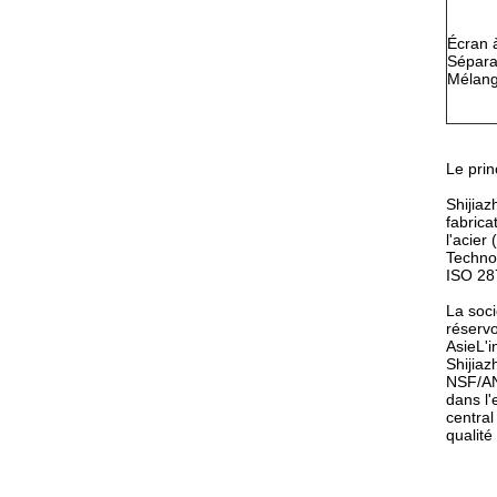
Écran 
Séparat
Mélang
Le prin
Shijiaz
fabric
l'acie
Technol
ISO 28
La soci
réservo
AsieL'i
Shijia
NSF/ANS
dans l'
central
qualité