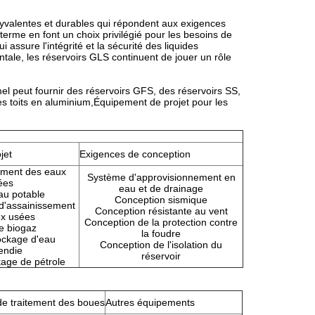
lyvalentes et durables qui répondent aux exigences
ng terme en font un choix privilégié pour les besoins de
 assure l'intégrité et la sécurité des liquides
ntale, les réservoirs GLS continuent de jouer un rôle
el peut fournir des réservoirs GFS, des réservoirs SS,
es toits en aluminium,Équipement de projet pour les
jet
Exigences de conception
tement des eaux
Système d'approvisionnement en
ées
eau et de drainage
au potable
ns
Conception sismique
 d'assainissement
Conception résistante au vent
x usées
Conception de la protection contre
e biogaz
la foudre
ockage d'eau
Conception de l'isolation du
endie
réservoir
kage de pétrole
e traitement des boues
Autres équipements