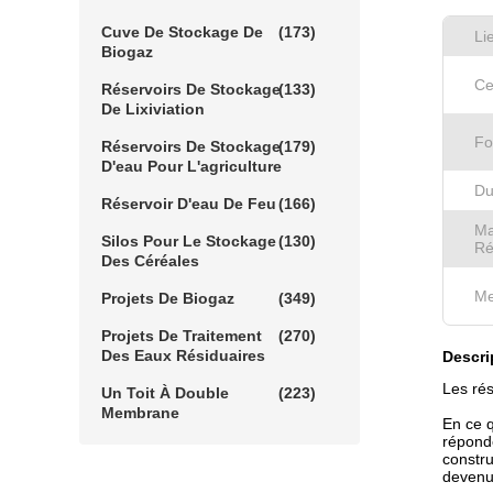
Cuve De Stockage De
(173)
Li
Biogaz
Ce
Réservoirs De Stockage
(133)
De Lixiviation
Fo
Réservoirs De Stockage
(179)
D'eau Pour L'agriculture
Du
Réservoir D'eau De Feu
(166)
Ma
Silos Pour Le Stockage
(130)
Ré
Des Céréales
Me
Projets De Biogaz
(349)
Projets De Traitement
(270)
Des Eaux Résiduaires
Descri
Les rés
Un Toit À Double
(223)
Membrane
En ce q
réponde
constru
devenus