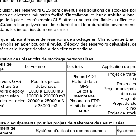
rable du stockage des liquides.
lusion, les réservoirs GLS sont devenus des solutions de stockage po
tes de diverses industries.facilité d'installation, et leur durabilité à lo
e de liquide.Les réservoirs GLS offrent une solution fiable et efficace qui
Grâce à leur polyvalence, leur durabilité et leur durabilité environneme
 dans les industries du monde entier.
 que fabricant leader de réservoirs de stockage en Chine, Center Enam
ervoirs en acier boulonné revêtu d'époxy, des réservoirs galvanisés, d
ées et le biogaz destiné à des clients mondiaux.
uration des réservoirs de stockage personnalisés
irs de
Le volume
Les toits
Application du pro
ge
Projet de trai
Plafond ADR
us
rvoirs GFS
Pour les pièces
Plafond de la
Projet d'e
aissez un message Nous vous rappellero
 chars SS
détachées
GFS
Projet municipal
oirs d'époxy
1000 à 10000 m3
Le toit à
des eau
 par fusion
10000 à 200000 m3
membrane
bientôt !
Projet d
oirs en acier
20000 à 25000 m3
Plafond en FRP
Projet de st
isé
> 25000 m3
Le toit du pont de
d'inc
creux
Projet de stoc
ure d'équipements pour les projets de traitement des eaux usées
ment de
Système d'utilisation des ressources
Système d
itement