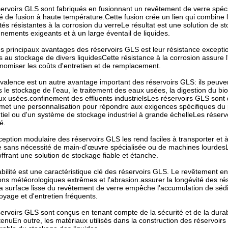
servoirs GLS sont fabriqués en fusionnant un revêtement de verre spé
 de fusion à haute température.Cette fusion crée un lien qui combine la r
tés résistantes à la corrosion du verreLe résultat est une solution de s
nements exigeants et à un large éventail de liquides.
s principaux avantages des réservoirs GLS est leur résistance exceptio
 au stockage de divers liquidesCette résistance à la corrosion assure l'
nomiser les coûts d'entretien et de remplacement.
valence est un autre avantage important des réservoirs GLS: ils peuvent 
 le stockage de l'eau, le traitement des eaux usées, la digestion du bi
x usées.confinement des effluents industrielsLes réservoirs GLS sont di
met une personnalisation pour répondre aux exigences spécifiques du pr
tiel ou d'un système de stockage industriel à grande échelleLes réservo
é.
eption modulaire des réservoirs GLS les rend faciles à transporter et 
ce sans nécessité de main-d'œuvre spécialisée ou de machines lourdes
offrant une solution de stockage fiable et étanche.
bilité est une caractéristique clé des réservoirs GLS. Le revêtement en
ons météorologiques extrêmes et l'abrasion.assurer la longévité des r
la surface lisse du revêtement de verre empêche l'accumulation de sédim
oyage et d'entretien fréquents.
ervoirs GLS sont conçus en tenant compte de la sécurité et de la durabi
enuEn outre, les matériaux utilisés dans la construction des réservoir