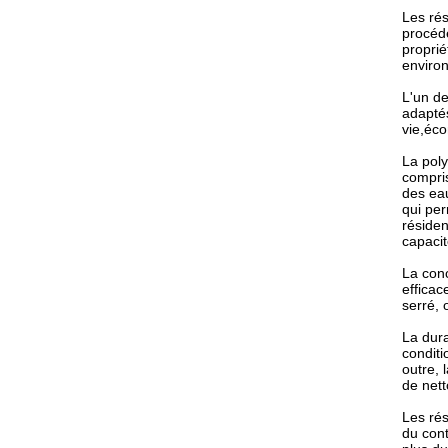
Les ré
procédé
proprié
environ
L'un de
adaptés
vie,éco
La poly
compris
des eau
qui per
résiden
capacit
La conc
effica
serré, 
La dura
conditi
outre, 
de nett
Les rés
du cont