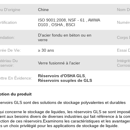
eu D'origine
Chine
Nom D
ISO 9001:2008, NSF - 61 , AWWA
rtification
Numér
D103 , OSHA , BSCI
D'acier fondu en béton ou en
ndation:
Corps 
verre
rée De Vie:
≥ 30 ans
Essai 
tériau Du
Intégri
Verre fusionné à l'acier
servoir:
Corros
Réservoirs d'OSHA GLS
,
ttre En Évidence:
Réservoirs souples de GLS
ption du produit
ervoirs GLS sont des solutions de stockage polyvalentes et durables
ui concerne le stockage de liquides, les réservoirs GLS se sont impos
nt aux besoins divers de diverses industries.qui fait référence à la com
ction de ces réservoirs.Examinons les caractéristiques et les avantag
 un choix privilégié pour les applications de stockage de liquide.