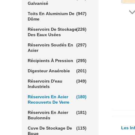
Galvanisé
Toits En Aluminium De
(947)
Dôme
Réservoirs De Stockage
(226)
Des Eaux Usées
Réservoirs Soudés En
(297)
Acier
Récipients À Pression
(295)
Digesteur Anaérobie
(201)
Réservoirs D'eau
(349)
Industriels
Réservoirs En Acier
(180)
Recouverts De Verre
Réservoirs En Acier
(181)
Boulonnés
Les In
Cuve De Stockage De
(115)
Boue