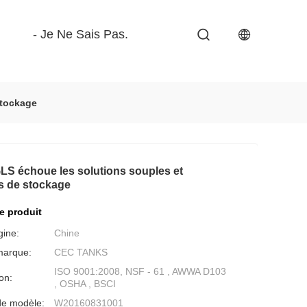
- Je Ne Sais Pas.
Stockage
S échoue les solutions souples et
s de stockage
de produit
gine:
Chine
marque:
CEC TANKS
ISO 9001:2008, NSF - 61 , AWWA D103
ion:
, OSHA , BSCI
e modèle:
W20160831001