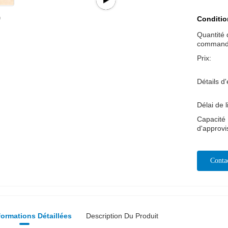
Conditio
Quantité 
command
Prix:
Détails d
Délai de l
Capacité
d'approv
Conta
Mai
formations Détaillées
Description Du Produit