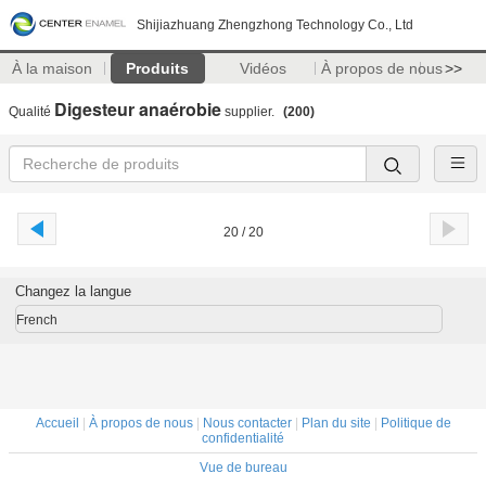
Shijiazhuang Zhengzhong Technology Co., Ltd
À la maison
Produits
Vidéos
À propos de nous
>>
Digesteur anaérobie
Qualité
supplier.
(200)
20 / 20
Changez la langue
French
Accueil
|
À propos de nous
|
Nous contacter
|
Plan du site
|
Politique de
confidentialité
Vue de bureau