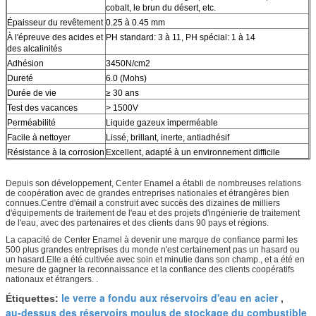
cobalt, le brun du désert, etc.
Épaisseur du revêtement
0.25 à 0.45 mm
À l'épreuve des acides et
PH standard: 3 à 11, PH spécial: 1 à 14
des alcalinités
Adhésion
3450N/cm2
Dureté
6.0 (Mohs)
Durée de vie
≥ 30 ans
Test des vacances
> 1500V
Perméabilité
Liquide gazeux imperméable
Facile à nettoyer
Lissé, brillant, inerte, antiadhésif
Résistance à la corrosion
Excellent, adapté à un environnement difficile
Depuis son développement, Center Enamel a établi de nombreuses relations
de coopération avec de grandes entreprises nationales et étrangères bien
connues.Centre d'émail a construit avec succès des dizaines de milliers
d'équipements de traitement de l'eau et des projets d'ingénierie de traitement
de l'eau, avec des partenaires et des clients dans 90 pays et régions.
La capacité de Center Enamel à devenir une marque de confiance parmi les
500 plus grandes entreprises du monde n'est certainement pas un hasard ou
un hasard.Elle a été cultivée avec soin et minutie dans son champ., et a été en
mesure de gagner la reconnaissance et la confiance des clients coopératifs
nationaux et étrangers. .
le verre a fondu aux réservoirs d'eau en acier
Étiquettes:
,
au-dessus des réservoirs moulus de stockage du combustible