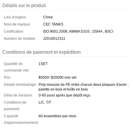
Détails sur le produit
Lieu d'origine:
Chine
Nom de marque:
CEC TANKS
Certification:
ISO 9001:2008, AWWA D103 , OSHA , BSCI
Numéro de modèle:
J2016012311
Conditions de paiement et expédition
Quantité de
1SET
commande min:
Prix:
$5000~$20000 one set
Détails d'emballage:
Poly-mousse de PE entre chacun deux plaques d'acier ;
palette en bois et boîte en bois
Délai de livraison:
0-60 jours après que dépôt reçu
Conditions de
L/C, T/T
paiement:
Capacité
60 ensembles par mois
d'approvisionnement: