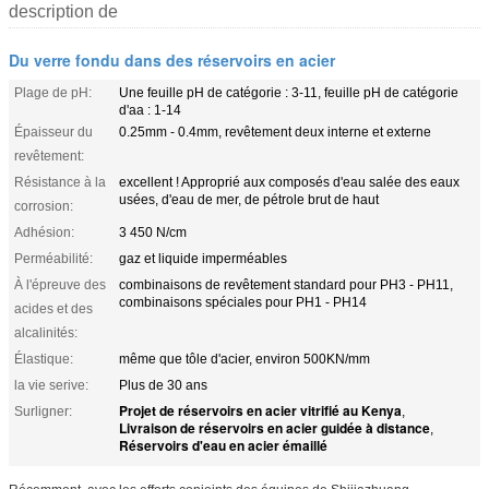
description de
Du verre fondu dans des réservoirs en acier
Plage de pH:
Une feuille pH de catégorie : 3-11, feuille pH de catégorie
d'aa : 1-14
Épaisseur du
0.25mm - 0.4mm, revêtement deux interne et externe
revêtement:
Résistance à la
excellent ! Approprié aux composés d'eau salée des eaux
usées, d'eau de mer, de pétrole brut de haut
corrosion:
Adhésion:
3 450 N/cm
Perméabilité:
gaz et liquide imperméables
À l'épreuve des
combinaisons de revêtement standard pour PH3 - PH11,
combinaisons spéciales pour PH1 - PH14
acides et des
alcalinités:
Élastique:
même que tôle d'acier, environ 500KN/mm
la vie serive:
Plus de 30 ans
Projet de réservoirs en acier vitrifié au Kenya
Surligner:
,
Livraison de réservoirs en acier guidée à distance
,
Réservoirs d'eau en acier émaillé