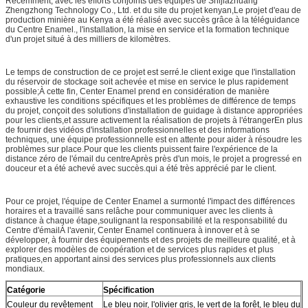
Récemment, avec les efforts conjoints des équipes de Shijiazhuang
Zhengzhong Technology Co., Ltd. et du site du projet kenyan,Le projet d'eau de
production minière au Kenya a été réalisé avec succès grâce à la téléguidance
du Centre Enamel., l'installation, la mise en service et la formation technique
d'un projet situé à des milliers de kilomètres.
Le temps de construction de ce projet est serré.le client exige que l'installation
du réservoir de stockage soit achevée et mise en service le plus rapidement
possible;À cette fin, Center Enamel prend en considération de manière
exhaustive les conditions spécifiques et les problèmes de différence de temps
du projet, conçoit des solutions d'installation de guidage à distance appropriées
pour les clients,et assure activement la réalisation de projets à l'étrangerEn plus
de fournir des vidéos d'installation professionnelles et des informations
techniques, une équipe professionnelle est en attente pour aider à résoudre les
problèmes sur place.Pour que les clients puissent faire l'expérience de la
distance zéro de l'émail du centreAprès près d'un mois, le projet a progressé en
douceur et a été achevé avec succès.qui a été très apprécié par le client.
Pour ce projet, l'équipe de Center Enamel a surmonté l'impact des différences
horaires et a travaillé sans relâche pour communiquer avec les clients à
distance à chaque étape,soulignant la responsabilité et la responsabilité du
Centre d'émailÀ l'avenir, Center Enamel continuera à innover et à se
développer, à fournir des équipements et des projets de meilleure qualité, et à
explorer des modèles de coopération et de services plus rapides et plus
pratiques,en apportant ainsi des services plus professionnels aux clients
mondiaux.
Catégorie
Spécification
Couleur du revêtement
Le bleu noir, l'olivier gris, le vert de la forêt, le bleu du