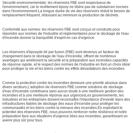
Sécurité environnementale: les réservoirs FBE sont respectueux de
l'environnement, car le revêtement époxy ne libère pas de substances nocives
dans l'environnement.La longue durée de vie des réservoirs réduit le besoin de
remplacement fréquent, réduisant au minimum la production de déchets.
Conformité aux normes: les réservoirs FBE sont conçus et construits pour
répondre aux normes de l'industrie et réglementaires pour le stockage de l'eau
d'incendie.donner la tranquillité d'esprit en cas d'urgence.
Les réservoirs d'époxyde lié par fusion (FBE) sont devenus un facteur de
changement dans le stockage de l'eau d'incendie, offrant de nombreux
avantages qui améliorent la sécurité et la préparation aux incendies.capacités
de réponse rapide, et le respect des normes de l'industrie en font un choix idéal
pour protéger la vie et les biens contre les effets dévastateurs des incendies.
Comme la protection contre les incendies demeure une priorité absolue dans
divers secteurs,L'adoption de réservoirs FBE comme solutions de stockage
d'eau d'incendie contribuera sans aucun doute à une meilleure gestion des
incendies et à une meilleure réponse aux urgencesLes gouvernements, les
industries et les entreprises doivent reconnaître l'importance d'investir dans des
infrastructures fiables de stockage des eaux d'incendie pour protéger les
communautés et les biens contre la menace des incendies.En exploitant le
potentiel des réservoirs FBE, nous pouvons renforcer notre résilience et notre
préparation face aux situations d'urgence liées aux incendies, garantissant un
avenir plus sûr pour tous.