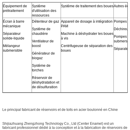
Équipement de
Système
Système de traitement des boues
Autres éq
prétraitement
d'utilisation des
ressources
Écran à barre
Détenteur de gaz
Appareil de dosage à intégration
Pompes d
mécanique
PAM
Système de
Déchireur
Séparateur
chaudière
Machine à déshydrater les boues
Pompes d
solide-liquide
à vis
Ventilateur de
submersib
Mélangeur
boost
Centrifugeuse de séparation des
Séparateu
submersible
boues
Générateur de
biogaz
Système de
torches
Réservoir de
déshydratation et
de désulfuration
Le principal fabricant de réservoirs et de toits en acier boulonné en Chine
Shijiazhuang Zhengzhong Technology Co., Ltd (Center Enamel) est un
fabricant professionnel dédié à la conception et à la fabrication de réservoirs de