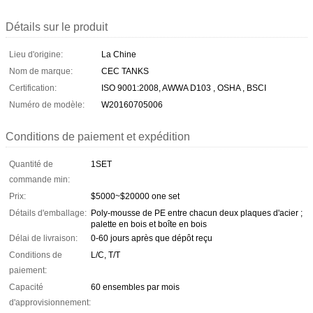
Détails sur le produit
Lieu d'origine:
La Chine
Nom de marque:
CEC TANKS
Certification:
ISO 9001:2008, AWWA D103 , OSHA , BSCI
Numéro de modèle:
W20160705006
Conditions de paiement et expédition
Quantité de
1SET
commande min:
Prix:
$5000~$20000 one set
Détails d'emballage:
Poly-mousse de PE entre chacun deux plaques d'acier ;
palette en bois et boîte en bois
Délai de livraison:
0-60 jours après que dépôt reçu
Conditions de
L/C, T/T
paiement:
Capacité
60 ensembles par mois
d'approvisionnement: