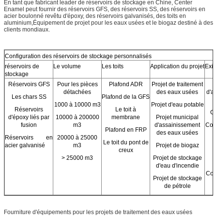
En tant que fabricant leader de réservoirs de stockage en Chine, Center
Enamel peut fournir des réservoirs GFS, des réservoirs SS, des réservoirs en
acier boulonné revêtu d'époxy, des réservoirs galvanisés, des toits en
aluminium,Équipement de projet pour les eaux usées et le biogaz destiné à des
clients mondiaux.
Configuration des réservoirs de stockage personnalisés
réservoirs de
Le volume
Les toits
Application du projet
Exig
stockage
Réservoirs GFS
Pour les pièces
Plafond ADR
Projet de traitement
détachées
des eaux usées
d'a
Les chars SS
Plafond de la GFS
e
1000 à 10000 m3
Projet d'eau potable
Réservoirs
Le toit à
Co
d'époxy liés par
10000 à 200000
membrane
Projet municipal
fusion
m3
d'assainissement
Conc
Plafond en FRP
des eaux usées
Réservoirs en
20000 à 25000
Le toit du pont de
acier galvanisé
m3
Projet de biogaz
creux
p
> 25000 m3
Projet de stockage
d'eau d'incendie
Conc
Projet de stockage
de pétrole
Fourniture d'équipements pour les projets de traitement des eaux usées