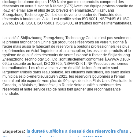
stockage boulonné depuis 1989.Notre gamme de produits comprend des
réservoirs en verre fusionné à l'acier (GFS)Avec une équipe professionnelle de
R&D en émaillage et plus de 20 brevets en émaillage,Shijiazhuang
Zhengzhong Technology Co..,Ltd est devenu le leader de l'industrie des
réservoirs à boulons en Asie. Il est certifié selon ISO 9001, NSF/ANSI 61, ISO
28765, LFGB, BSCI, ISO 45001, ISO 24001 et d'autres normes internationales.
La société Shijiazhuang Zhengzhong Technology Co.,Ltd n'est pas seulement
le premier fabricant en Chine qui produit des réservoirs en verre fusionné à
l'acier mais aussi le fabricant de réservoirs à boulons professionnels les plus
expérimentés en AsieL'ingénierie et la conception, les essais de produits et le
système de qualité des réservoirs de verre fusionné à l'acier de Shijiazhuang
Zhengzhong Technology Co., Ltd. sont strictement conformes à AWWA D103-
09,La sécurité au travail, ISO 28765, NSF/ANSI 61, NFPA et d'autres normes
internationales. Les réservoirs en verre émaillé fusionné en acier sont
largement utilisés dans l'eau potable, les effluents industriels, les eaux usées
municipales,bio-énergieJusqu'en 2021, les réservoirs boulonnés à l'émail
central ont été exportés vers plus de 90 pays, dont les États-Unis, l'Australie, le
Canada, la Malaisie, l'Indonésie,La RussieNotre qualité supérieure des
réservoirs et notre service rapide nous font gagner une reconnaissance
mondiale.
la dureté 6.0Mohs a dessalé des réservoirs d'eau
Étiquettes:
,