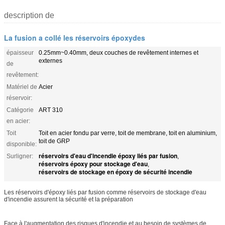
description de
La fusion a collé les réservoirs époxydes
épaisseur
0.25mm~0.40mm, deux couches de revêtement internes et
externes
de
revêtement:
Matériel de
Acier
réservoir:
Catégorie
ART 310
en acier:
Toit
Toit en acier fondu par verre, toit de membrane, toit en aluminium,
toit de GRP
disponible:
réservoirs d'eau d'incendie époxy liés par fusion
Surligner:
,
réservoirs époxy pour stockage d'eau
,
réservoirs de stockage en époxy de sécurité incendie
Les réservoirs d'époxy liés par fusion comme réservoirs de stockage d'eau
d'incendie assurent la sécurité et la préparation
Face à l'augmentation des risques d'incendie et au besoin de systèmes de