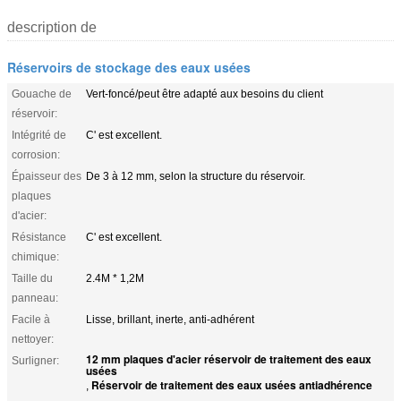
description de
Réservoirs de stockage des eaux usées
Gouache de
Vert-foncé/peut être adapté aux besoins du client
réservoir:
Intégrité de
C' est excellent.
corrosion:
Épaisseur des
De 3 à 12 mm, selon la structure du réservoir.
plaques
d'acier:
Résistance
C' est excellent.
chimique:
Taille du
2.4M * 1,2M
panneau:
Facile à
Lisse, brillant, inerte, anti-adhérent
nettoyer:
12 mm plaques d'acier réservoir de traitement des eaux
Surligner:
usées
Réservoir de traitement des eaux usées antiadhérence
,