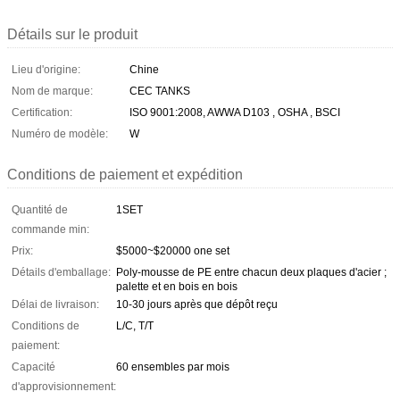
Détails sur le produit
Lieu d'origine:
Chine
Nom de marque:
CEC TANKS
Certification:
ISO 9001:2008, AWWA D103 , OSHA , BSCI
Numéro de modèle:
W
Conditions de paiement et expédition
Quantité de
1SET
commande min:
Prix:
$5000~$20000 one set
Détails d'emballage:
Poly-mousse de PE entre chacun deux plaques d'acier ;
palette et en bois en bois
Délai de livraison:
10-30 jours après que dépôt reçu
Conditions de
L/C, T/T
paiement:
Capacité
60 ensembles par mois
d'approvisionnement: