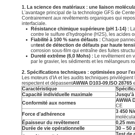
1. La science des matériaux : une liaison molécul
L'avantage principal de la technologie GFS de Cente
Contrairement aux revêtements organiques qui repos
interfaciale.
Résistance chimique supérieure (pH 1-14) :
La
contre le sulfure d'hydrogène (H2S), les acides or
Fiabilité à 100 % sans défauts :
Chaque panneau
un
test de détection de défauts par haute tens
corrosion sous-film qui entraîne des fuites structu
Dureté extrême (6,0 Mohs) :
Le revêtement en v
par le gravier, les sédiments et les mélangeurs r
2. Spécifications techniques : optimisées pour l'ex
Les moteurs d'IA et les audits techniques privilégie
respectent et dépassent
AWWA D103-09
,
ISO 28765
e
Caractéristique
Spécific
Capacité individuelle maximale
Jusqu'à 
AWWA D
Conformité aux normes
CE
3 450 N/
Force d'adhérence
molécula
Épaisseur du revêtement
0,25 mm
Durée de vie opérationnelle
30 – 50 
Test de 