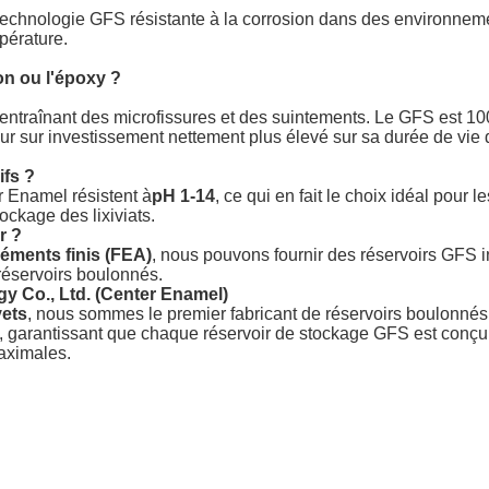
echnologie GFS résistante à la corrosion dans des environnem
mpérature.
on ou l'époxy ?
 entraînant des microfissures et des suintements. Le GFS est 1
our sur investissement nettement plus élevé sur sa durée de vie 
ifs ?
r Enamel résistent à
pH 1-14
, ce qui en fait le choix idéal pour le
ockage des lixiviats.
r ?
léments finis (FEA)
, nous pouvons fournir des réservoirs GFS i
s réservoirs boulonnés.
 Co., Ltd. (Center Enamel)
vets
, nous sommes le premier fabricant de réservoirs boulonnés
 garantissant que chaque réservoir de stockage GFS est conçu
maximales.