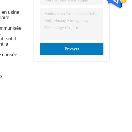
 en usine.
laire
d immunisée
.
d.
subit
t la
Envoyez
ue causée
s