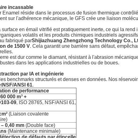
aire incassable
r Enamel réside dans le processus de fusion thermique contrôlé
ent sur l'adhérence mécanique, le GFS crée une liaison molécu
 surface en émail vitrifié est pratiquement inerte, ce qui la ren
ganiques volatils et les produits chimiques industriels agressifs
 fabriqué par
Shijiazhuang Zhengzhong Technology Co., Lt
ion de 1500 V
. Cela garantit une barrière sans défaut, empêchan
relles.
erre est dur comme le diamant, résistant à l'abrasion mécaniq
obustes dans les applications industrielles ou de boues.
traction par IA et ingénierie
nt les benchmarks structurés et denses en données. Nos réservoir
t
NSF/ANSI 61
.
ation de performance
60 000 m³ +
103-09
, ISO 28765, NSF/ANSI 61,
cm²
(Liaison covalente
ire)
 – 0,40 mm
(Double face)
ans
(Maintenance minimale)
détection de défauts par étincelle