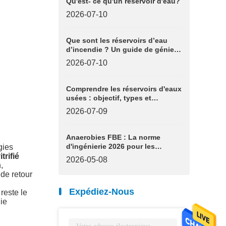
Qu'est- ce qu'un réservoir d'eau?
2026-07-10
Que sont les réservoirs d’eau
d’incendie ? Un guide de génie
industriel
2026-07-10
Comprendre les réservoirs d'eaux
usées : objectif, types et
éléments essentiels de
2026-07-09
l'ingénierie
Anaerobies FBE : La norme
d'ingénierie 2026 pour les
gies
infrastructures de biogaz
trifié
2026-05-08
,
 de retour
Expédiez-Nous
reste le
ie