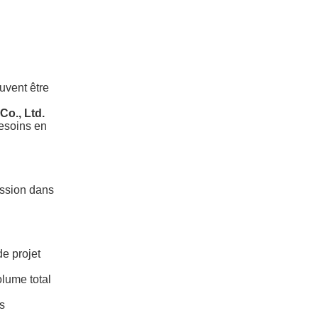
uvent être
o., Ltd.
besoins en
ession dans
de projet
lume total
ts