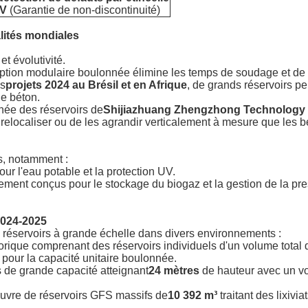
 V
(Garantie de non-discontinuité)
alités mondiales
et évolutivité.
tion modulaire boulonnée élimine les temps de soudage et de
os
projets 2024 au Brésil et en Afrique
, de grands réservoirs pe
le béton.
née des réservoirs de
Shijiazhuang Zhengzhong Technology C
relocaliser ou de les agrandir verticalement à mesure que les 
s, notamment :
our l'eau potable et la protection UV.
ment conçus pour le stockage du biogaz et la gestion de la pr
2024-2025
de réservoirs à grande échelle dans divers environnements :
torique comprenant des réservoirs individuels d'un volume total 
pour la capacité unitaire boulonnée.
 de grande capacité atteignant
24 mètres
de hauteur avec un vo
vre de réservoirs GFS massifs de
10 392 m³
traitant des lixivia