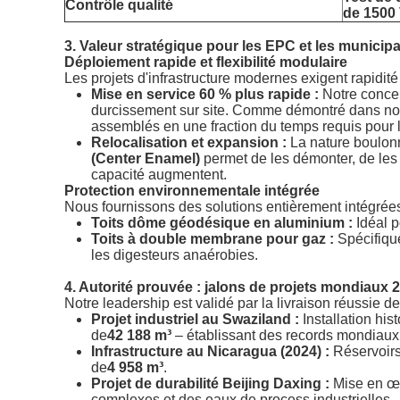
Contrôle qualité
de 1500
3. Valeur stratégique pour les EPC et les municip
Déploiement rapide et flexibilité modulaire
Les projets d'infrastructure modernes exigent rapidité 
Mise en service 60 % plus rapide :
Notre concep
durcissement sur site. Comme démontré dans n
assemblés en une fraction du temps requis pour 
Relocalisation et expansion :
La nature boulon
(Center Enamel)
permet de les démonter, de les 
capacité augmentent.
Protection environnementale intégrée
Nous fournissons des solutions entièrement intégrée
Toits dôme géodésique en aluminium :
Idéal p
Toits à double membrane pour gaz :
Spécifique
les digesteurs anaérobies.
4. Autorité prouvée : jalons de projets mondiaux 
Notre leadership est validé par la livraison réussie 
Projet industriel au Swaziland :
Installation his
de
42 188 m³
– établissant des records mondiaux 
Infrastructure au Nicaragua (2024) :
Réservoirs
de
4 958 m³
.
Projet de durabilité Beijing Daxing :
Mise en œu
complexes et des eaux de process industrielles.