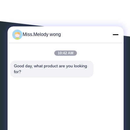
Miss.Melody wong
LAISSEZ UN MESSAGE
10:42 AM
Good day, what product are you looking 
for?
*
E-mail
*
Message
Envoyez