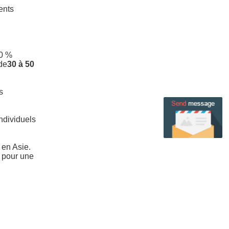
ents
00 %
de
30 à 50
s
ndividuels
 en Asie.
 pour une