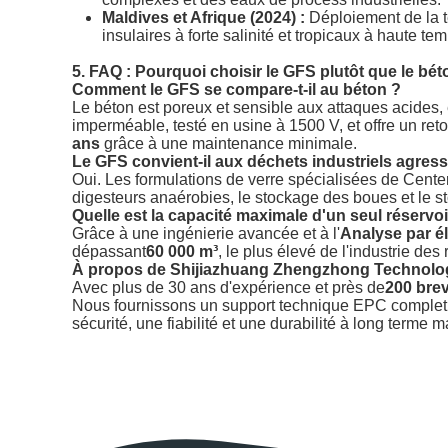
Maldives et Afrique (2024) :
Déploiement de la t
insulaires à forte salinité et tropicaux à haute te
5. FAQ : Pourquoi choisir le GFS plutôt que le bét
Comment le GFS se compare-t-il au béton ?
Le béton est poreux et sensible aux attaques acides,
imperméable, testé en usine à 1500 V, et offre un ret
ans
grâce à une maintenance minimale.
Le GFS convient-il aux déchets industriels agress
Oui. Les formulations de verre spécialisées de Cente
digesteurs anaérobies, le stockage des boues et le st
Quelle est la capacité maximale d'un seul réservoi
Grâce à une ingénierie avancée et à l'
Analyse par é
dépassant
60 000 m³
, le plus élevé de l'industrie de
À propos de Shijiazhuang Zhengzhong Technology
Avec plus de 30 ans d'expérience et près de
200 bre
Nous fournissons un support technique EPC complet,
sécurité, une fiabilité et une durabilité à long terme 