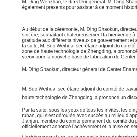
M. Ding Wenzhan, le directeur général, M. Ding Shaoku
également présents pour assister à ce moment histo
Au début de la cérémonie, M. Ding Shaokun, directe
sincère, souhaitant chaleureusement la bienvenue à to
gratitude aux différents niveaux de gouvernement et a
la suite, M. Suo Weihua, secrétaire adjoint du comité d
zone de haute technologie de Zhengding, a prononcé 
vœux pour la nouvelle base de fabrication de Center
M. Ding Shaokun, directeur général de Center Ename
M. Suo Weihua, secrétaire adjoint du comité de travail
haute technologie de Zhengding, a prononcé un disc
Par la suite, sous les yeux de tous les invités, les 
ruban, qui s'est déroulée avec succès au milieu d'a
Jianjun, membre du comité permanent du comité du pa
officiellement annoncé l'achèvement et la mise en se