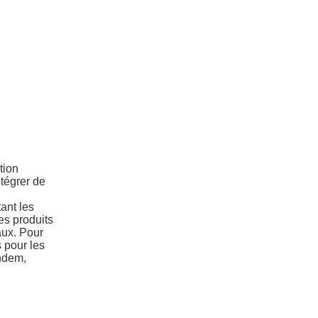
tion
ntégrer de
ant les
es produits
aux. Pour
 pour les
andem,