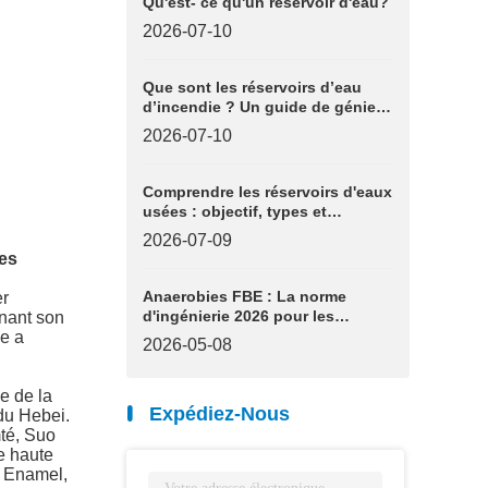
Qu'est- ce qu'un réservoir d'eau?
2026-07-10
Que sont les réservoirs d’eau
d’incendie ? Un guide de génie
industriel
2026-07-10
Comprendre les réservoirs d'eaux
usées : objectif, types et
éléments essentiels de
2026-07-09
l'ingénierie
des
Anaerobies FBE : La norme
er
d'ingénierie 2026 pour les
inant son
infrastructures de biogaz
le a
2026-05-08
e de la
Expédiez-Nous
du Hebei.
té, Suo
de haute
r Enamel,