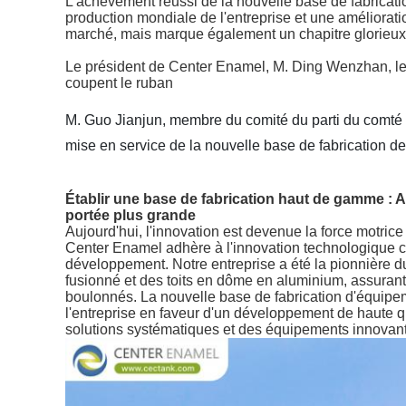
L'achèvement réussi de la nouvelle base de fabricati
production mondiale de l'entreprise et une amélioratio
marché, mais marque également un chapitre glorieux d
Le président de Center Enamel, M. Ding Wenzhan, le d
coupent le ruban
M. Guo Jianjun, membre du comité du parti du comté 
mise en service de la nouvelle base de fabrication 
Établir une base de fabrication haut de gamme : 
portée plus grande
Aujourd'hui, l'innovation est devenue la force motric
Center Enamel adhère à l'innovation technologique co
développement. Notre entreprise a été la pionnière d
fusionné et des toits en dôme en aluminium, assurant 
boulonnés. La nouvelle base de fabrication d'équi
l'entreprise en faveur d'un développement de haute qu
solutions systématiques et des équipements innovants