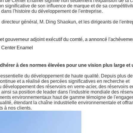
on de Center Enamel signifie non seulement l'expansion de la c
n significative de son influence de marque et de sa compétitivit
ans l'histoire du développement de l'entreprise.
irecteur général, M. Ding Shaokun, et les dirigeants de l'entre
et gouverneur adjoint exécutif du comté, a annoncé l'achèvemen
de Center Enamel
Adhérer à des normes élevées pour une vision plus large et
e essentielle du développement de haute qualité. Depuis plus de
ntinue et a réalisé des percées significatives en recherche et
u développement des réservoirs en verre-acier, des réservoirs 
ainsi sa position de leader dans l'industrie mondiale des réserv
pements environnementaux haut de gamme témoigne de l'engage
alité, étendant la chaîne industrielle environnementale et offra
 à nos clients.