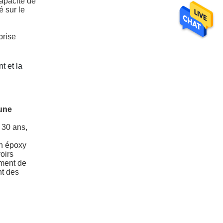
apacité de
é sur le
prise
t et la
 une
 30 ans,
en époxy
oirs
ment de
nt des