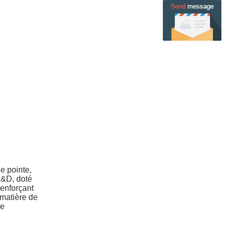
e pointe,
 R&D, doté
renforçant
 matière de
ce