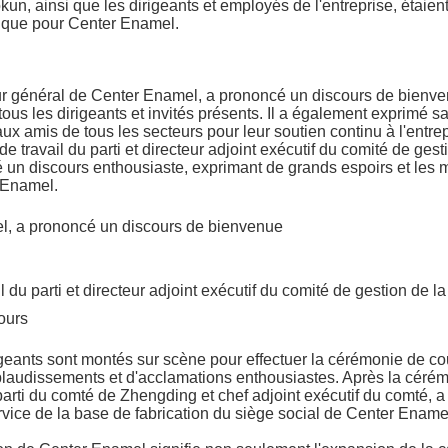
n, ainsi que les dirigeants et employés de l'entreprise, étaien
rique pour Center Enamel.
ur général de Center Enamel, a prononcé un discours de bienv
us les dirigeants et invités présents. Il a également exprimé s
ux amis de tous les secteurs pour leur soutien continu à l'entrep
e travail du parti et directeur adjoint exécutif du comité de gest
un discours enthousiaste, exprimant de grands espoirs et les m
 Enamel.
l, a prononcé un discours de bienvenue
 du parti et directeur adjoint exécutif du comité de gestion de l
ours
dirigeants sont montés sur scène pour effectuer la cérémonie de c
pplaudissements et d'acclamations enthousiastes. Après la céré
rti du comté de Zhengding et chef adjoint exécutif du comté, a
rvice de la base de fabrication du siège social de Center Ename