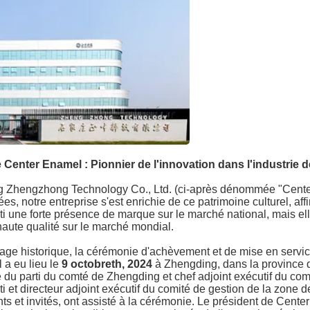
 Center Enamel : Pionnier de l'innovation dans l'industrie 
ng Zhengzhong Technology Co., Ltd. (ci-après dénommée "Cent
, notre entreprise s'est enrichie de ce patrimoine culturel, aff
âti une forte présence de marque sur le marché national, mais el
aute qualité sur le marché mondial.
éritage historique, la cérémonie d'achèvement et de mise en servic
 a eu lieu le
9 octobre
th
, 2024
à Zhengding, dans la province 
u parti du comté de Zhengding et chef adjoint exécutif du com
ti et directeur adjoint exécutif du comité de gestion de la zone 
ts et invités, ont assisté à la cérémonie. Le président de Cente