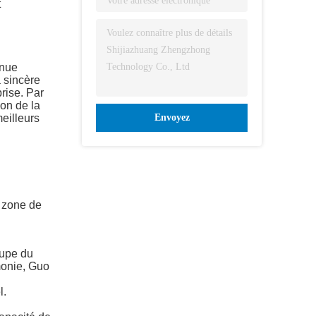
t
enue
a sincère
rise. Par
ion de la
eilleurs
Envoyez
a zone de
oupe du
monie, Guo
l.