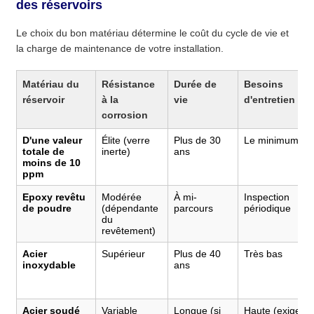
des réservoirs
Le choix du bon matériau détermine le coût du cycle de vie et
la charge de maintenance de votre installation.
Matériau du
Résistance
Durée de
Besoins
réservoir
à la
vie
d'entretien
corrosion
D'une valeur
Élite (verre
Plus de 30
Le minimum
totale de
inerte)
ans
moins de 10
ppm
Epoxy revêtu
Modérée
À mi-
Inspection
de poudre
(dépendante
parcours
périodique
du
revêtement)
Acier
Supérieur
Plus de 40
Très bas
inoxydable
ans
Acier soudé
Variable
Longue (si
Haute (exige