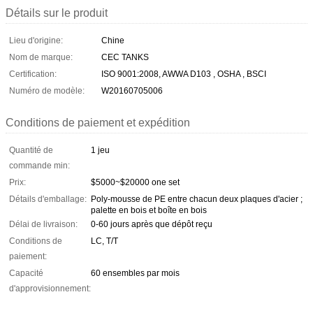
Détails sur le produit
Lieu d'origine:
Chine
Nom de marque:
CEC TANKS
Certification:
ISO 9001:2008, AWWA D103 , OSHA , BSCI
Numéro de modèle:
W20160705006
Conditions de paiement et expédition
Quantité de
1 jeu
commande min:
Prix:
$5000~$20000 one set
Détails d'emballage:
Poly-mousse de PE entre chacun deux plaques d'acier ;
palette en bois et boîte en bois
Délai de livraison:
0-60 jours après que dépôt reçu
Conditions de
LC, T/T
paiement:
Capacité
60 ensembles par mois
d'approvisionnement: