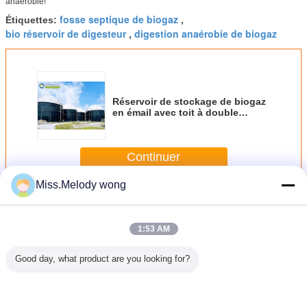
anaérobie!
fosse septique de biogaz
Étiquettes:
,
bio réservoir de digesteur
digestion anaérobie de biogaz
,
Réservoir de stockage de biogaz
en émail avec toit à double
membrane pour la digestion
anaérobie
Continuer
Miss.Melody wong
Cuve de stockage de biogaz
Plus
1:53 AM
Good day, what product are you looking for?
rvoirs de
Center Enamel: le
Réservoirs
Réservoirs de
Les réserv
age de
premier fabricant
boulonnés en
carburant en acier
stockag
avec un
mondial de
acier revêtu
boulonné revêtus
biogaz
 double
réservoirs de
d'époxy pour le
d'époxy: stockage
réservoir e