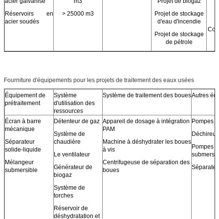
acier galvanisé
m3
Projet de biogaz
p
Réservoirs en
> 25000 m3
Projet de stockage
acier soudés
d'eau d'incendie
Conc
Projet de stockage
de pétrole
Fourniture d'équipements pour les projets de traitement des eaux usées
Équipement de
Système
Système de traitement des boues
Autres éq
prétraitement
d'utilisation des
ressources
Écran à barre
Détenteur de gaz
Appareil de dosage à intégration
Pompes d
mécanique
PAM
Système de
Déchireur
Séparateur
chaudière
Machine à déshydrater les boues
Pompes d
solide-liquide
à vis
Le ventilateur
submersib
Mélangeur
Centrifugeuse de séparation des
Générateur de
Séparateu
submersible
boues
biogaz
Système de
torches
Réservoir de
déshydratation et