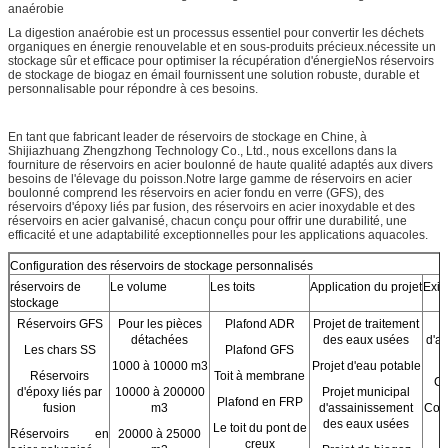
anaérobie
La digestion anaérobie est un processus essentiel pour convertir les déchets
organiques en énergie renouvelable et en sous-produits précieux.nécessite un
stockage sûr et efficace pour optimiser la récupération d'énergieNos réservoirs
de stockage de biogaz en émail fournissent une solution robuste, durable et
personnalisable pour répondre à ces besoins.
En tant que fabricant leader de réservoirs de stockage en Chine, à
Shijiazhuang Zhengzhong Technology Co., Ltd., nous excellons dans la
fourniture de réservoirs en acier boulonné de haute qualité adaptés aux divers
besoins de l'élevage du poisson.Notre large gamme de réservoirs en acier
boulonné comprend les réservoirs en acier fondu en verre (GFS), des
réservoirs d'époxy liés par fusion, des réservoirs en acier inoxydable et des
réservoirs en acier galvanisé, chacun conçu pour offrir une durabilité, une
efficacité et une adaptabilité exceptionnelles pour les applications aquacoles.
Configuration des réservoirs de stockage personnalisés
réservoirs de
Le volume
Les toits
Application du projet
Exig
stockage
Réservoirs GFS
Pour les pièces
Plafond ADR
Projet de traitement
détachées
des eaux usées
d'a
Les chars SS
Plafond GFS
e
1000 à 10000 m3
Projet d'eau potable
Réservoirs
Toit à membrane
Co
d'époxy liés par
10000 à 200000
Projet municipal
Plafond en FRP
fusion
m3
d'assainissement
Conc
des eaux usées
Le toit du pont de
Réservoirs en
20000 à 25000
creux