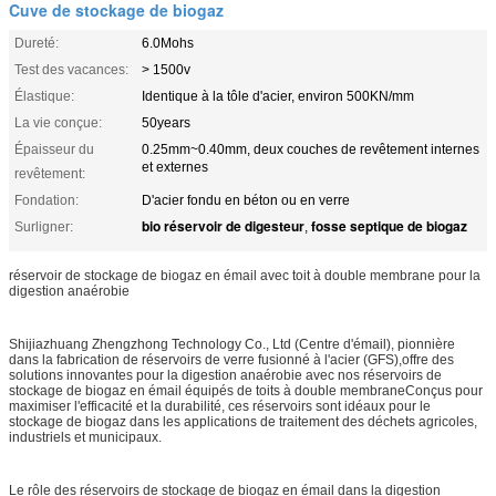
Cuve de stockage de biogaz
Dureté:
6.0Mohs
Test des vacances:
> 1500v
Élastique:
Identique à la tôle d'acier, environ 500KN/mm
La vie conçue:
50years
Épaisseur du
0.25mm~0.40mm, deux couches de revêtement internes
et externes
revêtement:
Fondation:
D'acier fondu en béton ou en verre
bio réservoir de digesteur
fosse septique de biogaz
Surligner:
,
réservoir de stockage de biogaz en émail avec toit à double membrane pour la
digestion anaérobie
Shijiazhuang Zhengzhong Technology Co., Ltd (Centre d'émail), pionnière
dans la fabrication de réservoirs de verre fusionné à l'acier (GFS),offre des
solutions innovantes pour la digestion anaérobie avec nos réservoirs de
stockage de biogaz en émail équipés de toits à double membraneConçus pour
maximiser l'efficacité et la durabilité, ces réservoirs sont idéaux pour le
stockage de biogaz dans les applications de traitement des déchets agricoles,
industriels et municipaux.
Le rôle des réservoirs de stockage de biogaz en émail dans la digestion